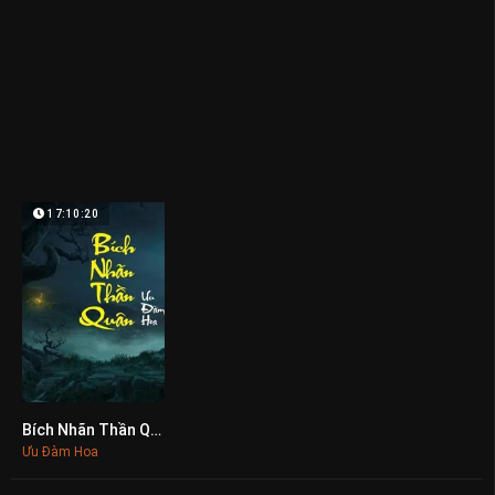
17:10:20
Bích Nhãn Thần Quân
0
Ưu Đàm Hoa