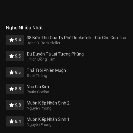
Nghe Nhiều Nhất
38 Bức Thư Của Tỷ Phú Rockefeller Gửi Cho Con Trai
9.4
John D. Rockefeller
Đủ Duyên Ta Lại Tương Phùng
9.5
Thích Đồng Tâm
Thả Trôi Phiền Muộn
9.5
Suối Thông
Nhà Giả Kim
8.8
Paulo Coelho
Muôn Kiếp Nhân Sinh 2
9.8
Nguyên Phong
Muôn Kiếp Nhân Sinh 1
8.4
Nguyên Phong