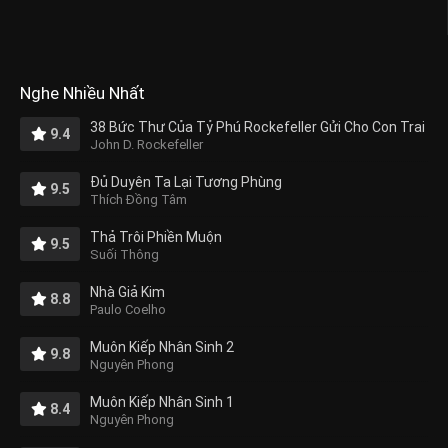
Nghe Nhiều Nhất
38 Bức Thư Của Tỷ Phú Rockefeller Gửi Cho Con Trai
9.4
John D. Rockefeller
Đủ Duyên Ta Lại Tương Phùng
9.5
Thích Đồng Tâm
Thả Trôi Phiền Muộn
9.5
Suối Thông
Nhà Giả Kim
8.8
Paulo Coelho
Muôn Kiếp Nhân Sinh 2
9.8
Nguyên Phong
Muôn Kiếp Nhân Sinh 1
8.4
Nguyên Phong