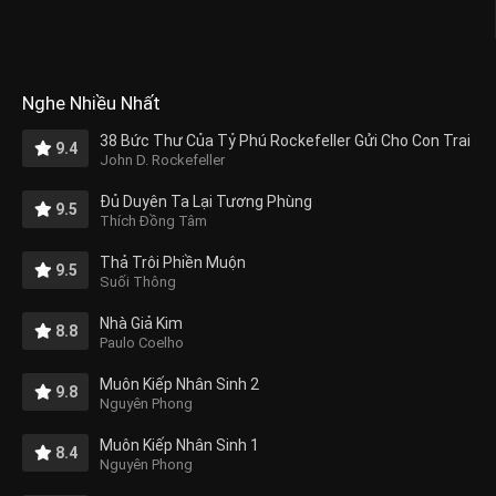
Nghe Nhiều Nhất
38 Bức Thư Của Tỷ Phú Rockefeller Gửi Cho Con Trai
9.4
John D. Rockefeller
Đủ Duyên Ta Lại Tương Phùng
9.5
Thích Đồng Tâm
Thả Trôi Phiền Muộn
9.5
Suối Thông
Nhà Giả Kim
8.8
Paulo Coelho
Muôn Kiếp Nhân Sinh 2
9.8
Nguyên Phong
Muôn Kiếp Nhân Sinh 1
8.4
Nguyên Phong