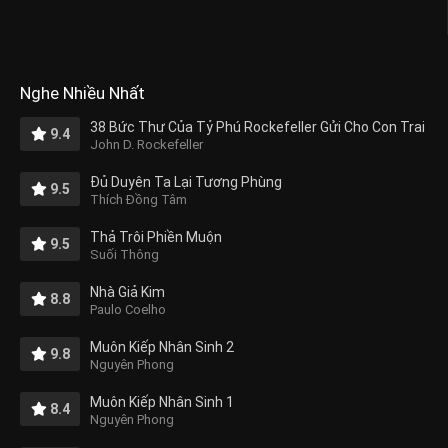
Nghe Nhiều Nhất
38 Bức Thư Của Tỷ Phú Rockefeller Gửi Cho Con Trai
9.4
John D. Rockefeller
Đủ Duyên Ta Lại Tương Phùng
9.5
Thích Đồng Tâm
Thả Trôi Phiền Muộn
9.5
Suối Thông
Nhà Giả Kim
8.8
Paulo Coelho
Muôn Kiếp Nhân Sinh 2
9.8
Nguyên Phong
Muôn Kiếp Nhân Sinh 1
8.4
Nguyên Phong