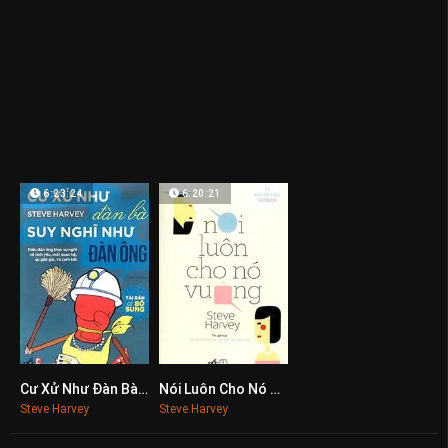
6:23:24
6:20:21
Cư Xử Như Đàn Bà Suy Nghĩ Như Đàn Ông
Nói Luôn Cho Nó Vuông
0
0
Steve Harvey
Steve Harvey