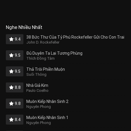
Nghe Nhiều Nhất
38 Bức Thư Của Tỷ Phú Rockefeller Gửi Cho Con Trai
9.4
John D. Rockefeller
Đủ Duyên Ta Lại Tương Phùng
9.5
Thích Đồng Tâm
Thả Trôi Phiền Muộn
9.5
Suối Thông
Nhà Giả Kim
8.8
Paulo Coelho
Muôn Kiếp Nhân Sinh 2
9.8
Nguyên Phong
Muôn Kiếp Nhân Sinh 1
8.4
Nguyên Phong