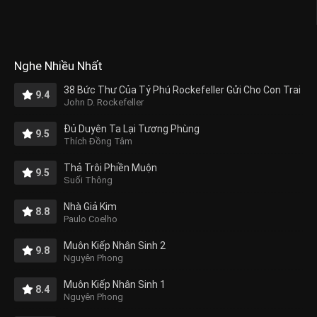
Nghe Nhiều Nhất
38 Bức Thư Của Tỷ Phú Rockefeller Gửi Cho Con Trai
9.4
John D. Rockefeller
Đủ Duyên Ta Lại Tương Phùng
9.5
Thích Đồng Tâm
Thả Trôi Phiền Muộn
9.5
Suối Thông
Nhà Giả Kim
8.8
Paulo Coelho
Muôn Kiếp Nhân Sinh 2
9.8
Nguyên Phong
Muôn Kiếp Nhân Sinh 1
8.4
Nguyên Phong