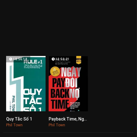
10:56:18
10:50:21
Quy Tắc Số 1
Payback Time, Ngày Đòi Nợ
0
0
Phil Town
Phil Town