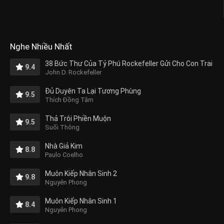
Nghe Nhiều Nhất
38 Bức Thư Của Tỷ Phú Rockefeller Gửi Cho Con Trai
9.4
John D. Rockefeller
Đủ Duyên Ta Lại Tương Phùng
9.5
Thích Đồng Tâm
Thả Trôi Phiền Muộn
9.5
Suối Thông
Nhà Giả Kim
8.8
Paulo Coelho
Muôn Kiếp Nhân Sinh 2
9.8
Nguyên Phong
Muôn Kiếp Nhân Sinh 1
8.4
Nguyên Phong