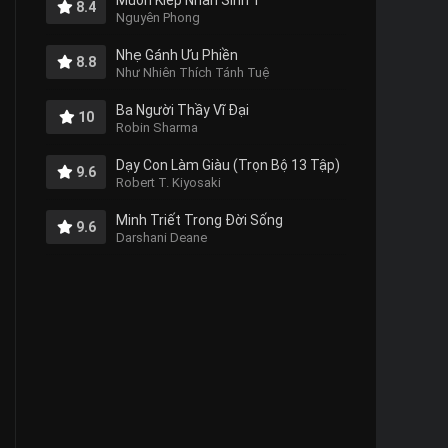
Muôn Kiếp Nhân Sinh 1
8.4
Nguyên Phong
Nhẹ Gánh Ưu Phiền
8.8
Như Nhiên Thích Tánh Tuệ
Ba Người Thầy Vĩ Đại
10
Robin Sharma
Dạy Con Làm Giàu (Trọn Bộ 13 Tập)
9.6
Robert T. Kiyosaki
Minh Triết Trong Đời Sống
9.6
Darshani Deane