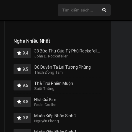
Nghe Nhiều Nhất
38 Bức Thư Của Tỷ Phú Rockefeller Gửi Cho Con Trai
9.4
John D. Rockefeller
Đủ Duyên Ta Lại Tương Phùng
9.5
Thích Đồng Tâm
Thả Trôi Phiền Muộn
9.5
Suối Thông
Nhà Giả Kim
8.8
Paulo Coelho
Muôn Kiếp Nhân Sinh 2
9.8
Nguyên Phong