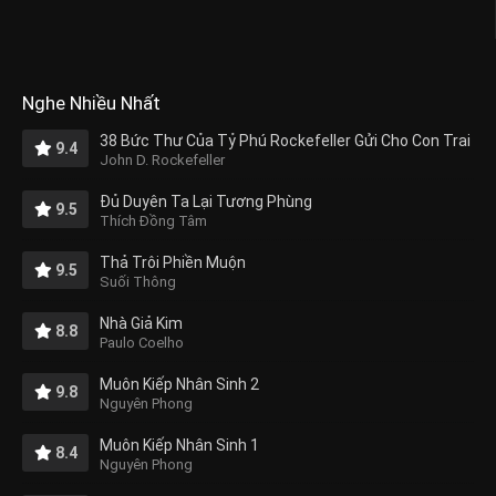
Nghe Nhiều Nhất
38 Bức Thư Của Tỷ Phú Rockefeller Gửi Cho Con Trai
9.4
John D. Rockefeller
Đủ Duyên Ta Lại Tương Phùng
9.5
Thích Đồng Tâm
Thả Trôi Phiền Muộn
9.5
Suối Thông
Nhà Giả Kim
8.8
Paulo Coelho
Muôn Kiếp Nhân Sinh 2
9.8
Nguyên Phong
Muôn Kiếp Nhân Sinh 1
8.4
Nguyên Phong