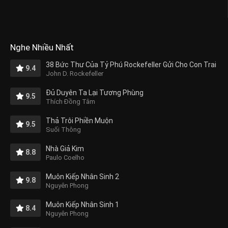
Nghe Nhiều Nhất
38 Bức Thư Của Tỷ Phú Rockefeller Gửi Cho Con Trai
9.4
John D. Rockefeller
Đủ Duyên Ta Lại Tương Phùng
9.5
Thích Đồng Tâm
Thả Trôi Phiền Muộn
9.5
Suối Thông
Nhà Giả Kim
8.8
Paulo Coelho
Muôn Kiếp Nhân Sinh 2
9.8
Nguyên Phong
Muôn Kiếp Nhân Sinh 1
8.4
Nguyên Phong