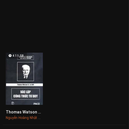
4:11:58
Thomas Watson Sr. Và Ibm, Xác Lập Công Thức Tư Duy
0
Nguyễn Hoàng Nhật Tân