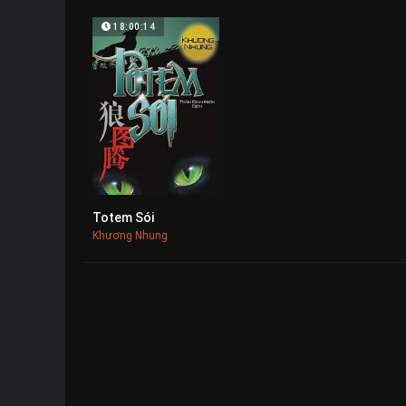
18:00:14
Totem Sói
0
Khương Nhung