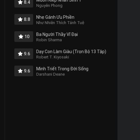
Muôn Kiếp Nhân Sinh 1
8.4
Nguyên Phong
Nhẹ Gánh Ưu Phiền
8.8
Như Nhiên Thích Tánh Tuệ
Ba Người Thầy Vĩ Đại
10
Robin Sharma
Dạy Con Làm Giàu (Trọn Bộ 13 Tập)
9.6
Robert T. Kiyosaki
Minh Triết Trong Đời Sống
9.6
Darshani Deane