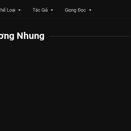
hể Loại
Tác Giả
Giọng Đọc
ơng Nhung