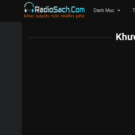
Danh Mục
T
Khư