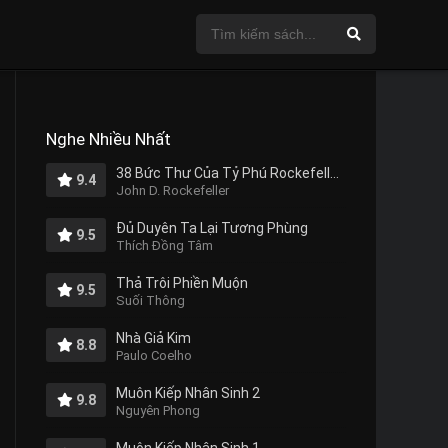
Nghe Nhiều Nhất
38 Bức Thư Của Tỷ Phú Rockefeller Gửi Cho Con Trai
9.4
John D. Rockefeller
Đủ Duyên Ta Lại Tương Phùng
9.5
Thích Đồng Tâm
Thả Trôi Phiền Muộn
9.5
Suối Thông
Nhà Giả Kim
8.8
Paulo Coelho
Muôn Kiếp Nhân Sinh 2
9.8
Nguyên Phong