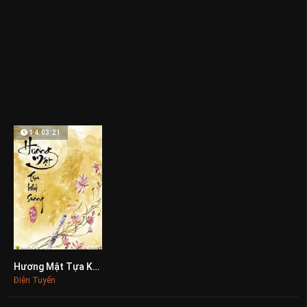
14:03:21
Hương Mật Tựa Khói Sương
0
Điện Tuyến