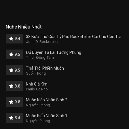
Nghe Nhiều Nhất
38 Bức Thư Của Tỷ Phú Rockefeller Gửi Cho Con Trai
9.4
John D. Rockefeller
Đủ Duyên Ta Lại Tương Phùng
9.5
Thích Đồng Tâm
Thả Trôi Phiền Muộn
9.5
Suối Thông
Nhà Giả Kim
8.8
Paulo Coelho
Muôn Kiếp Nhân Sinh 2
9.8
Nguyên Phong
Muôn Kiếp Nhân Sinh 1
8.4
Nguyên Phong