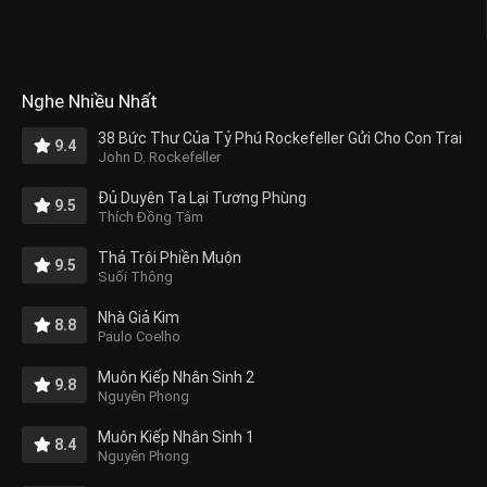
Nghe Nhiều Nhất
38 Bức Thư Của Tỷ Phú Rockefeller Gửi Cho Con Trai
9.4
John D. Rockefeller
Đủ Duyên Ta Lại Tương Phùng
9.5
Thích Đồng Tâm
Thả Trôi Phiền Muộn
9.5
Suối Thông
Nhà Giả Kim
8.8
Paulo Coelho
Muôn Kiếp Nhân Sinh 2
9.8
Nguyên Phong
Muôn Kiếp Nhân Sinh 1
8.4
Nguyên Phong