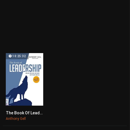
10:25:32
The Book Of Leadership, Dẫn Dắt Bản Thân, Đội Nhóm Và Tổ Chức Vươn Xa
0
Anthony Gell