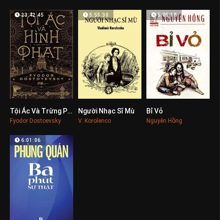
23:42:45
5:55:30
5:05:18
Tội Ác Và Trừng Phạt
Người Nhạc Sĩ Mù
Bỉ Vỏ
0
0
0
Fyodor Dostoevsky
V. Korolenco
Nguyên Hồng
6:01:06