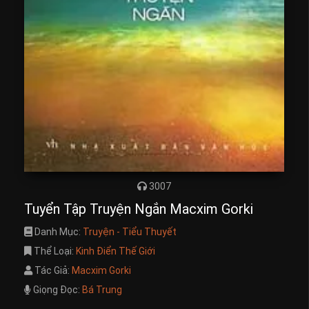
3007
Tuyển Tập Truyện Ngắn Macxim Gorki
Danh Mục:
Truyện - Tiểu Thuyết
Thể Loại:
Kinh Điển Thế Giới
Tác Giả:
Macxim Gorki
Giọng Đọc:
Bá Trung