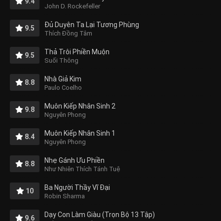
9.4
John D. Rockefeller
Đủ Duyên Ta Lại Tương Phùng
9.5
Thích Đồng Tâm
Thả Trôi Phiền Muộn
9.5
Suối Thông
Nhà Giả Kim
8.8
Paulo Coelho
Muôn Kiếp Nhân Sinh 2
9.8
Nguyên Phong
Muôn Kiếp Nhân Sinh 1
8.4
Nguyên Phong
Nhẹ Gánh Ưu Phiền
8.8
Như Nhiên Thích Tánh Tuệ
Ba Người Thầy Vĩ Đại
10
Robin Sharma
Dạy Con Làm Giàu (Trọn Bộ 13 Tập)
9.6