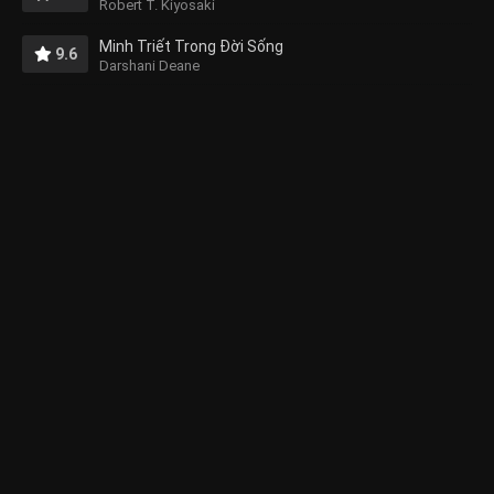
Robert T. Kiyosaki
Minh Triết Trong Đời Sống
9.6
Darshani Deane