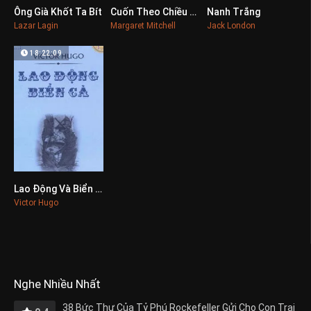
Ông Già Khốt Ta Bít
Cuốn Theo Chiều Gió
Nanh Trắng
0
0
0
Lazar Lagin
Margaret Mitchell
Jack London
18:22:09
Lao Động Và Biển Cả
0
Victor Hugo
Nghe Nhiều Nhất
38 Bức Thư Của Tỷ Phú Rockefeller Gửi Cho Con Trai