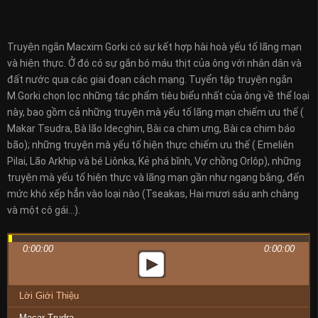
Truyện ngắn Macxim Gorki có sự kết hợp hài hoà yếu tố lãng mạn
và hiện thực. Ở đó có sự gắn bó máu thịt của ông với nhân dân và
đất nước qua các giai đoạn cách mạng. Tuyển tập truyện ngắn
M.Gorki chọn lọc những tác phẩm tiêu biểu nhất của ông về thể loại
này, bao gồm cả những truyện mà yếu tố lãng mạn chiếm ưu thế (
Makar Tsudra, Bà lão Idecghin, Bài ca chim ưng, Bài ca chim báo
bão); những truyện mà yếu tố hiện thực chiếm ưu thế ( Emeliên
Pilai, Lão Arkhip và bé Liônka, Kẻ phá bĩnh, Vợ chồng Orlôp), những
truyện mà yếu tố hiện thực và lãng mạn gần như ngang bằng, đến
mức khó xếp hẳn vào loại nào (Tseakas, Hai mươi sáu anh chàng
và một cô gái…).
0:00:00
0:00:00
Lời Giới Thiệu
Macar Trudra