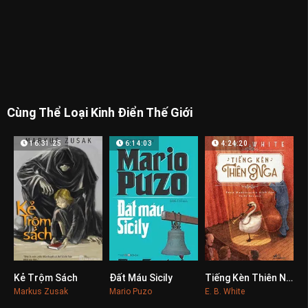
Cùng Thể Loại Kinh Điển Thế Giới
16:31:25
6:14:03
4:24:20
Kẻ Trộm Sách
Đất Máu Sicily
Tiếng Kèn Thiên Nga
0
0
0
Markus Zusak
Mario Puzo
E. B. White