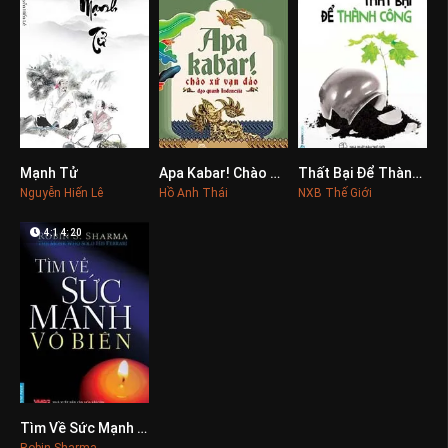
Mạnh Tử
Apa Kabar! Chào Xứ Vạn Đảo
Thất Bại Để Thành Công
0
0
0
Nguyễn Hiến Lê
Hồ Anh Thái
NXB Thế Giới
4:14:20
Tìm Về Sức Mạnh Vô Biên
0
Robin Sharma