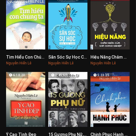
Tìm Hiểu Con Chúng Ta
Săn Sóc Sự Học Của Các Con
Hiệu Năng Châm Ngôn Của Nhà Doanh Nghiệp
0
0
0
Nguyễn Hiến Lê
Nguyễn Hiến Lê
Nguyễn Hiến Lê
6:18:20
3:45:05
5:23:25
Ý Cao Tình Đẹp
15 Gương Phụ Nữ, Những Bài Học Thành Công
Chinh Phục Hạnh Phúc
0
0
0