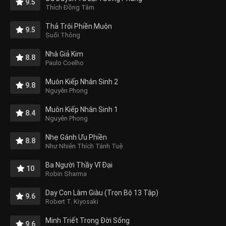
9.5
Thích Đồng Tâm
Thả Trôi Phiền Muộn
9.5
Suối Thông
Nhà Giả Kim
8.8
Paulo Coelho
Muôn Kiếp Nhân Sinh 2
9.8
Nguyên Phong
Muôn Kiếp Nhân Sinh 1
8.4
Nguyên Phong
Nhẹ Gánh Ưu Phiền
8.8
Như Nhiên Thích Tánh Tuệ
Ba Người Thầy Vĩ Đại
10
Robin Sharma
Dạy Con Làm Giàu (Trọn Bộ 13 Tập)
9.6
Robert T. Kiyosaki
Minh Triết Trong Đời Sống
9.6