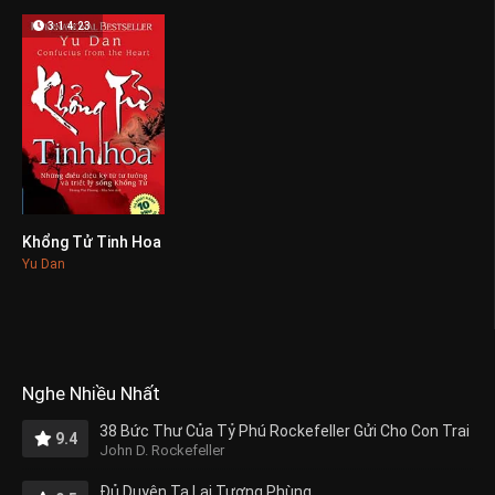
3:14:23
Khổng Tử Tinh Hoa
0
Yu Dan
Nghe Nhiều Nhất
38 Bức Thư Của Tỷ Phú Rockefeller Gửi Cho Con Trai
9.4
John D. Rockefeller
Đủ Duyên Ta Lại Tương Phùng