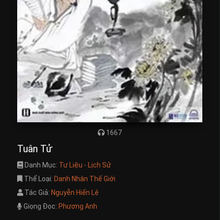
1667
Tuân Tử
Danh Mục:
Tư Liệu - Lịch Sử
Thể Loại:
Danh Nhân Thế Giới
Tác Giả:
Nguyễn Hiến Lê
Giọng Đọc:
Phương Anh