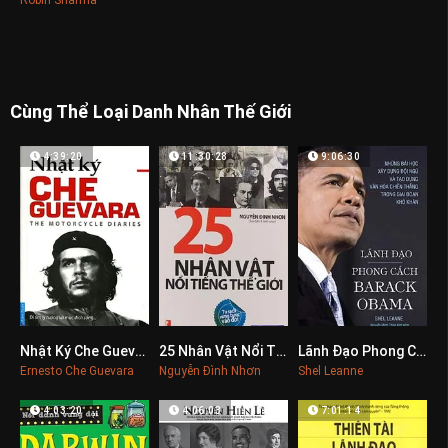
Cùng Thể Loại Danh Nhân Thế Giới
4:39:20
11:30:28
9:06:30
Nhật Ký Che Guevara
25 Nhân Vật Nổi Tiếng Thế Giới
Lãnh Đạo Phong Cách Barack Obama
0
0
0
Ernesto Che Guevara
Nguyễn Đình Nhơn
Shel Leanne
4:03:20
4:06:03
7:01:14