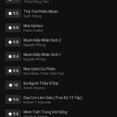
Thích Đồng Tâm
Thả Trôi Phiền Muộn
9.5
Suối Thông
Nhà Giả Kim
8.8
Paulo Coelho
Muôn Kiếp Nhân Sinh 2
9.8
Nguyên Phong
Muôn Kiếp Nhân Sinh 1
8.4
Nguyên Phong
Nhẹ Gánh Ưu Phiền
8.8
Như Nhiên Thích Tánh Tuệ
Ba Người Thầy Vĩ Đại
10
Robin Sharma
Dạy Con Làm Giàu (Trọn Bộ 13 Tập)
9.6
Robert T. Kiyosaki
Minh Triết Trong Đời Sống
9.6
Darshani Deane