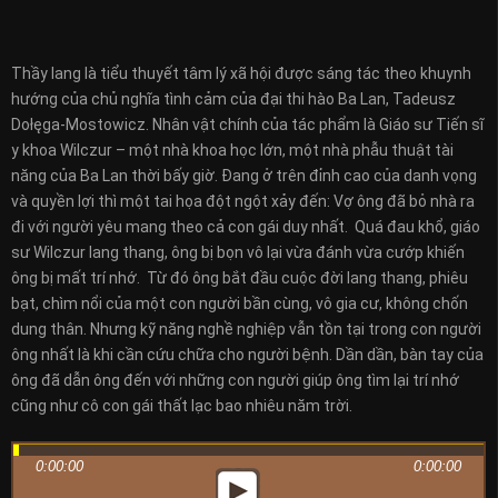
Thầy lang là tiểu thuyết tâm lý xã hội được sáng tác theo khuynh
hướng của chủ nghĩa tình cảm của đại thi hào Ba Lan, Tadeusz
Dołęga-Mostowicz. Nhân vật chính của tác phẩm là Giáo sư Tiến sĩ
y khoa Wilczur – một nhà khoa học lớn, một nhà phẫu thuật tài
năng của Ba Lan thời bấy giờ. Đang ở trên đỉnh cao của danh vọng
và quyền lợi thì một tai họa đột ngột xảy đến: Vợ ông đã bỏ nhà ra
đi với người yêu mang theo cả con gái duy nhất. Quá đau khổ, giáo
sư Wilczur lang thang, ông bị bọn vô lại vừa đánh vừa cướp khiến
ông bị mất trí nhớ. Từ đó ông bắt đầu cuộc đời lang thang, phiêu
bạt, chìm nổi của một con người bần cùng, vô gia cư, không chốn
dung thân. Nhưng kỹ năng nghề nghiệp vẫn tồn tại trong con người
ông nhất là khi cần cứu chữa cho người bệnh. Dần dần, bàn tay của
ông đã dẫn ông đến với những con người giúp ông tìm lại trí nhớ
cũng như cô con gái thất lạc bao nhiêu năm trời.
0:00:00
0:00:00