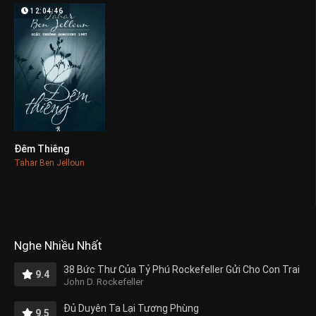
12:04:46
Đêm Thiêng
0
Tahar Ben Jelloun
Nghe Nhiều Nhất
38 Bức Thư Của Tỷ Phú Rockefeller Gửi Cho Con Trai
9.4
John D. Rockefeller
Đủ Duyên Ta Lại Tương Phùng
9.5