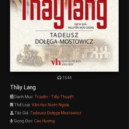
1544
Thầy Lang
Danh Mục:
Truyện - Tiểu Thuyết
Thể Loại:
Văn Học Nước Ngoài
Tác Giả:
Tadeusz Dołęga Mostowicz
Giọng Đọc:
Cao Hương