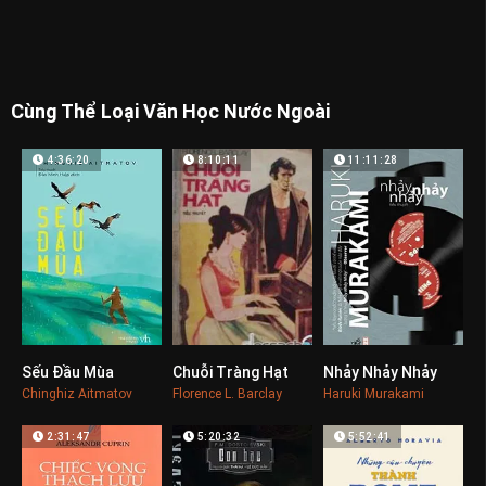
Cùng Thể Loại Văn Học Nước Ngoài
4:36:20
8:10:11
11:11:28
Sếu Đầu Mùa
Chuỗi Tràng Hạt
Nhảy Nhảy Nhảy
0
0
0
Chinghiz Aitmatov
Florence L. Barclay
Haruki Murakami
2:31:47
5:20:32
5:52:41