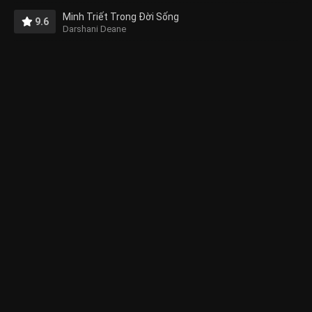
Minh Triết Trong Đời Sống
9.6
Darshani Deane