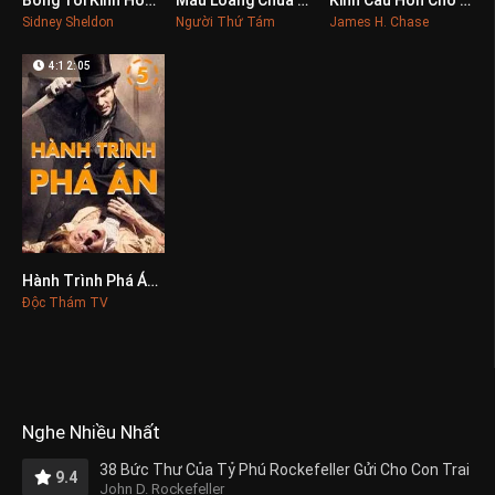
0
0
0
Sidney Sheldon
Người Thứ Tám
James H. Chase
4:12:05
Hành Trình Phá Án 5
0
Độc Thám TV
Nghe Nhiều Nhất
38 Bức Thư Của Tỷ Phú Rockefeller Gửi Cho Con Trai
9.4
John D. Rockefeller