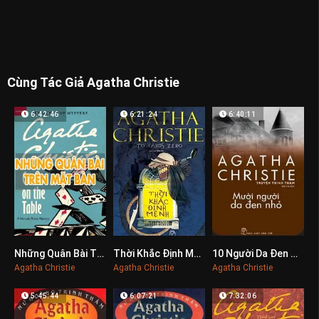
Cùng Tác Giả Agatha Christie
6:42:46
6:21:24
6:40:11
Những Quân Bài Trên Mặt Bàn
Thời Khắc Định Mệnh
10 Người Da Đen Nhỏ
0
0
0
Agatha Christie
Agatha Christie
Agatha Christie
5:45:44
6:07:21
7:32:06