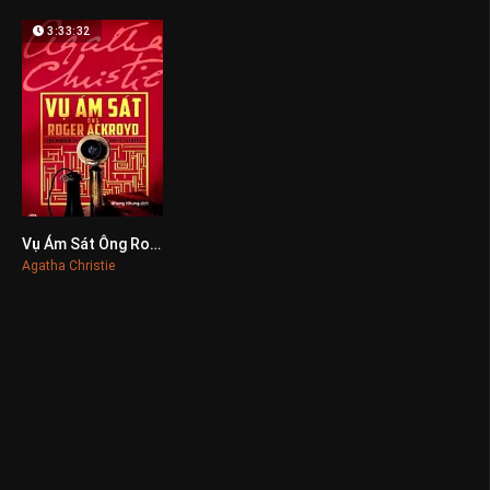
3:33:32
Vụ Ám Sát Ông Roger Ackroyd
0
Agatha Christie