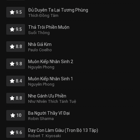
Đủ Duyên Ta Lại Tương Phùng
9.5
Thích Đồng Tâm
Thả Trôi Phiền Muộn
9.5
Suối Thông
Nhà Giả Kim
8.8
Paulo Coelho
Muôn Kiếp Nhân Sinh 2
9.8
Nguyên Phong
Muôn Kiếp Nhân Sinh 1
8.4
Nguyên Phong
Nhẹ Gánh Ưu Phiền
8.8
Như Nhiên Thích Tánh Tuệ
Ba Người Thầy Vĩ Đại
10
Robin Sharma
Dạy Con Làm Giàu (Trọn Bộ 13 Tập)
9.6
Robert T. Kiyosaki