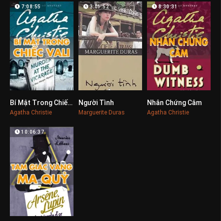
7:08:55
3:01:52
8:30:31
Bí Mật Trong Chiếc Vali
Người Tình
Nhân Chứng Câm
0
0
0
Agatha Christie
Marguerite Duras
Agatha Christie
10:06:37