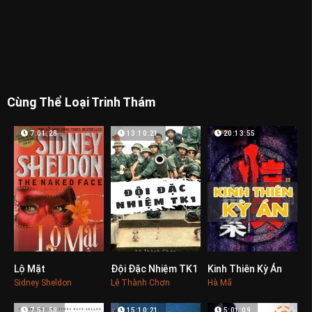
Cùng Thể Loại Trinh Thám
7:01:28
13:10:21
20:13:55
Lộ Mặt
Đội Đặc Nhiệm TK1
Kinh Thiên Kỳ Án
0
0
0
Sidney Sheldon
Lê Thành Chơn
Hà Mã
7:51:58
15:10:21
5:01:09