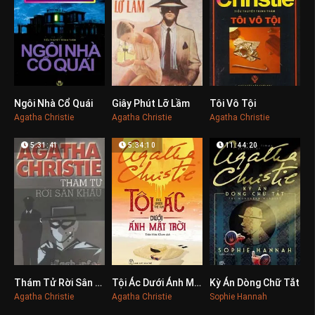
Ngôi Nhà Cổ Quái
Giây Phút Lỡ Lầm
Tôi Vô Tội
0
0
0
Agatha Christie
Agatha Christie
Agatha Christie
5:31:41
5:34:10
11:44:20
Thám Tử Rời Sân Khấu
Tội Ác Dưới Ánh Mặt Trời
Kỳ Án Dòng Chữ Tắt
0
0
0
Agatha Christie
Agatha Christie
Sophie Hannah