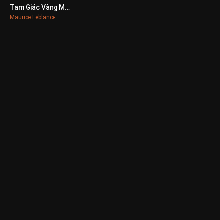
Tam Giác Vàng Ma Quỷ
0
Maurice Leblance