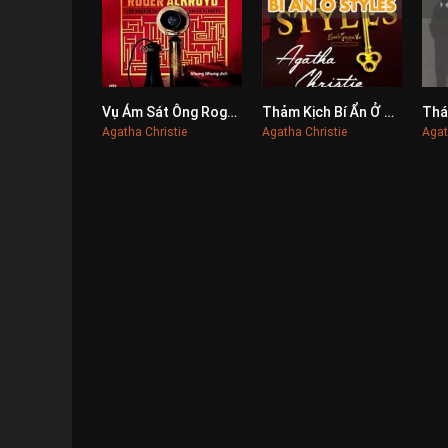
Vụ Ám Sát Ông Roger Ackroyd
Thảm Kịch Bí Ẩn Ở Styles
0
0
Agatha Christie
Agatha Christie
Agat