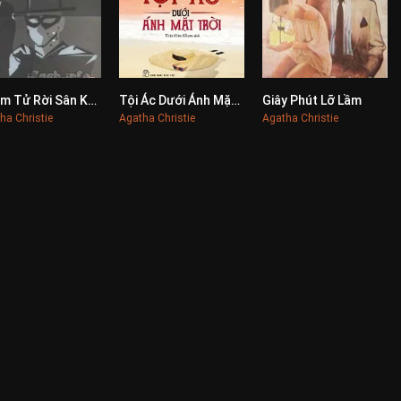
Thám Tử Rời Sân Khấu
Tội Ác Dưới Ánh Mặt Trời
Giây Phút Lỡ Lầm
0
0
0
ha Christie
Agatha Christie
Agatha Christie