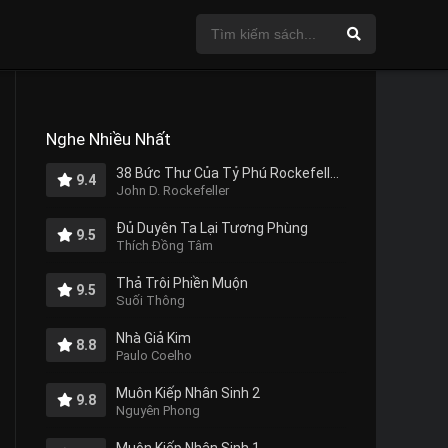
Nghe Nhiều Nhất
38 Bức Thư Của Tỷ Phú Rockefeller Gửi Cho Con Trai
9.4
John D. Rockefeller
Đủ Duyên Ta Lại Tương Phùng
9.5
Thích Đồng Tâm
Thả Trôi Phiền Muộn
9.5
Suối Thông
Nhà Giả Kim
8.8
Paulo Coelho
Muôn Kiếp Nhân Sinh 2
9.8
Nguyên Phong