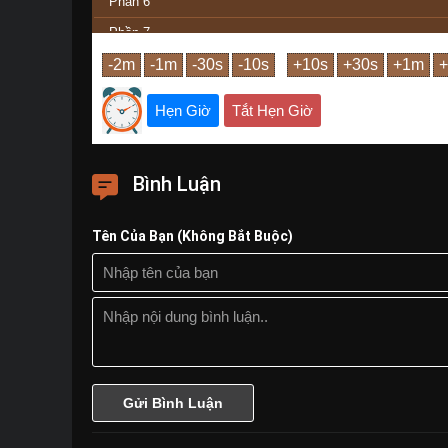
Phần 6
Phần 7
Phần 8
Phần 9
Hẹn Giờ
Tắt Hẹn Giờ
Phần 10
Phần 11
Bình Luận
Phần 12
Phần 13
Tên Của Bạn (Không Bắt Buộc)
Phần 14
Phần 15
Phần Cuối