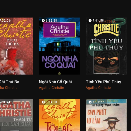
7:32:06
6:52:58
7:01:58
Gái Thứ Ba
Ngôi Nhà Cổ Quái
Tình Yêu Phù Thủy
0
0
0
ha Christie
Agatha Christie
Agatha Christie
5:31:41
5:34:10
2:19:27