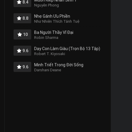
Muôn Kiếp Nhân Sinh 1
8.4
Nguyên Phong
Nhẹ Gánh Ưu Phiền
8.8
Như Nhiên Thích Tánh Tuệ
Ba Người Thầy Vĩ Đại
10
Robin Sharma
Dạy Con Làm Giàu (Trọn Bộ 13 Tập)
9.6
Robert T. Kiyosaki
Minh Triết Trong Đời Sống
9.6
Darshani Deane