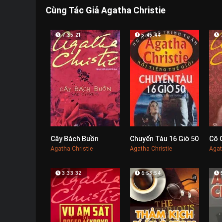
Cùng Tác Giả Agatha Christie
7:35:21
5:45:44
Cây Bách Buồn
Chuyến Tàu 16 Giờ 50
Cô 
0
0
Agatha Christie
Agatha Christie
Agat
3:33:32
6:58:54