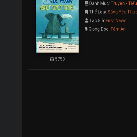
Danh Mục:
Truyện - Tiể
Thể Loại:
Sống Yêu Thư
Tác Giả:
First News
Giọng Đọc:
Tâm An
5758