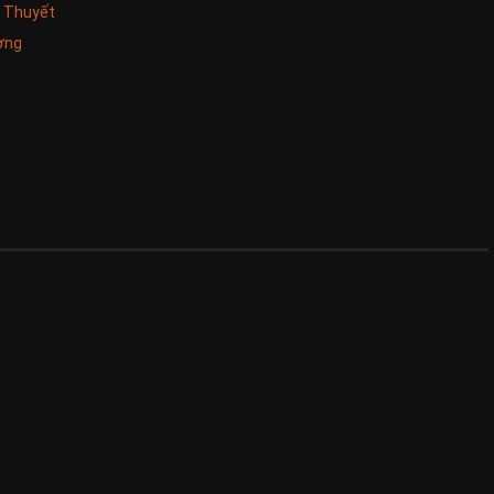
u Thuyết
ơng