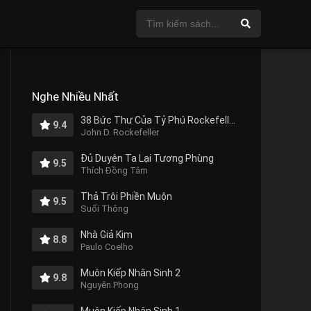
Nghe Nhiều Nhất
38 Bức Thư Của Tỷ Phú Rockefeller Gửi Cho Con Trai
9.4
John D. Rockefeller
Đủ Duyên Ta Lại Tương Phùng
9.5
Thích Đồng Tâm
Thả Trôi Phiền Muộn
9.5
Suối Thông
Nhà Giả Kim
8.8
Paulo Coelho
Muôn Kiếp Nhân Sinh 2
9.8
Nguyên Phong