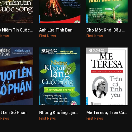
Gieo Niềm Tin Cuộc Sống
Ánh Lửa Tình Bạn
Cho Một Khởi Đầu Mới
0
0
0
t News
First News
First News
59:58
2:41:20
3:34:20
t Lên Số Phận
Những Khoảng Lặng Cuộc Sống
Mẹ Teresa, Trên Cả Tình Yêu
0
0
0
t News
First News
First News