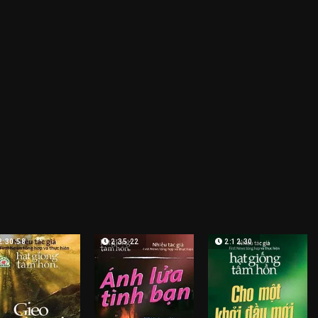
2:30:58
2:35:22
2:12:30