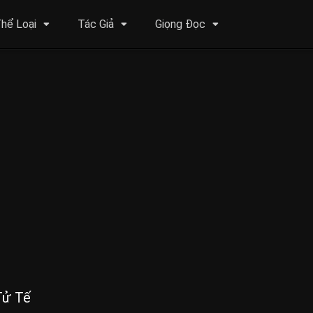
hể Loại
Tác Giả
Giọng Đọc
Tử Tế