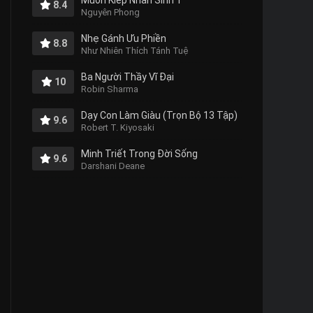
Muôn Kiếp Nhân Sinh 1
8.4
Nguyên Phong
Nhẹ Gánh Ưu Phiền
8.8
Như Nhiên Thích Tánh Tuệ
Ba Người Thầy Vĩ Đại
10
Robin Sharma
Dạy Con Làm Giàu (Trọn Bộ 13 Tập)
9.6
Robert T. Kiyosaki
Minh Triết Trong Đời Sống
9.6
Darshani Deane