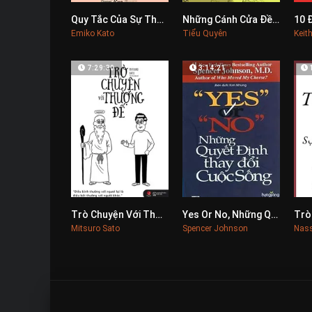
Quy Tắc Của Sự Thanh Lịch
Những Cánh Cửa Đều Mở
0
0
Emiko Kato
Tiểu Quyên
Keit
7:29:30
3:14:21
Trò Chuyện Với Thượng Đế
Yes Or No, Những Quyết Định Thay Đổi Cuộc Sống
0
0
Mitsuro Sato
Spencer Johnson
Nass