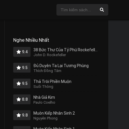
Nghe Nhiều Nhất
38 Bức Thư Của Tỷ Phú Rockefeller Gửi Cho Con Trai
9.4
John D. Rockefeller
Đủ Duyên Ta Lại Tương Phùng
9.5
Thích Đồng Tâm
Thả Trôi Phiền Muộn
9.5
Suối Thông
Nhà Giả Kim
8.8
Paulo Coelho
Muôn Kiếp Nhân Sinh 2
9.8
Nguyên Phong