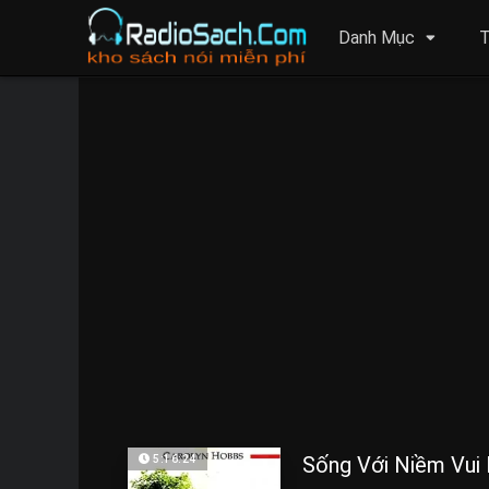
Danh Mục
T
Sống Với Niềm Vui
5:16:24