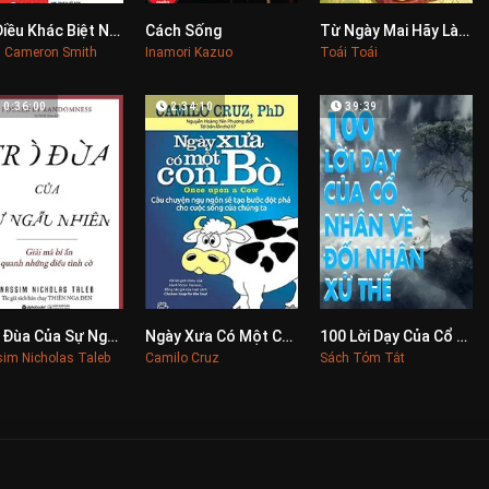
10 Điều Khác Biệt Nhất Giữa Kẻ Thắng Và Người Thua
Cách Sống
Từ Ngày Mai Hãy Làm Người Hạnh Phúc
0
0
0
h Cameron Smith
Inamori Kazuo
Toái Toái
10:36:00
2:34:10
39:39
Trò Đùa Của Sự Ngẫu Nhiên
Ngày Xưa Có Một Con Bò
100 Lời Dạy Của Cổ Nhân Về Đối Nhân Xử Thế
0
0
0
im Nicholas Taleb
Camilo Cruz
Sách Tóm Tắt