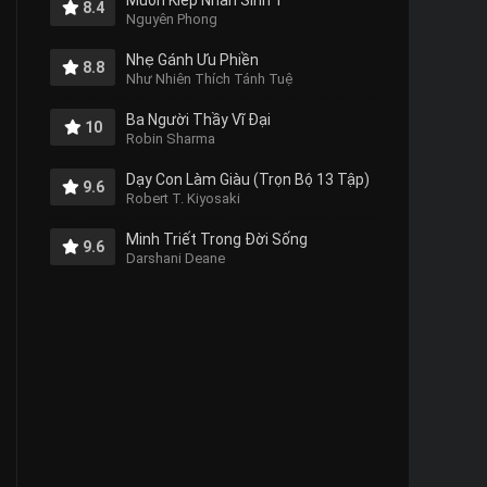
Muôn Kiếp Nhân Sinh 1
8.4
Nguyên Phong
Nhẹ Gánh Ưu Phiền
8.8
Như Nhiên Thích Tánh Tuệ
Ba Người Thầy Vĩ Đại
10
Robin Sharma
Dạy Con Làm Giàu (Trọn Bộ 13 Tập)
9.6
Robert T. Kiyosaki
Minh Triết Trong Đời Sống
9.6
Darshani Deane