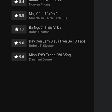
Muôn Kiếp Nhân Sinh 1
8.4
Nguyên Phong
Nhẹ Gánh Ưu Phiền
8.8
Như Nhiên Thích Tánh Tuệ
Ba Người Thầy Vĩ Đại
10
Robin Sharma
Dạy Con Làm Giàu (Trọn Bộ 13 Tập)
9.6
Robert T. Kiyosaki
Minh Triết Trong Đời Sống
9.6
Darshani Deane