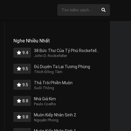
Nghe Nhiều Nhất
38 Bức Thư Của Tỷ Phú Rockefeller Gửi Cho Con Trai
9.4
John D. Rockefeller
Đủ Duyên Ta Lại Tương Phùng
9.5
Thích Đồng Tâm
Thả Trôi Phiền Muộn
9.5
Suối Thông
Nhà Giả Kim
8.8
Paulo Coelho
Muôn Kiếp Nhân Sinh 2
9.8
Nguyên Phong