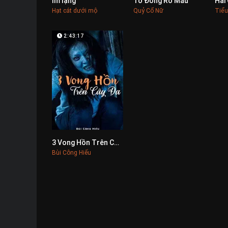
Im lặng
Tơ Đồng Rỏ Máu
Hai
0
0
Hạt cát dưới mộ
Quỷ Cổ Nữ
Tiểu
2:43:17
3 Vong Hồn Trên Cây Đa
0
Bùi Công Hiếu