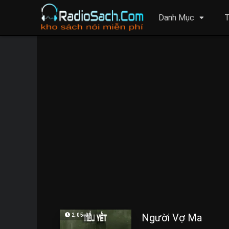
Danh Mục
T
Người Vợ Ma
2:05:09