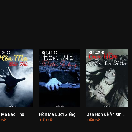
1:34:33
1:11:57
1:25:48
 Ma Báo Thù
Hồn Ma Dưới Giếng
Oan Hồn Kẻ Ăn Xin Bí Ẩn
0
0
0
 Yết
Tiểu Yết
Tiểu Yết