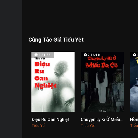
Cùng Tác Giả Tiểu Yết
2:51:58
2:16:10
Điệu Ru Oan Nghiệt
Chuyện Ly Kì Ở Miếu Ba Cô
Hồn
0
0
Tiểu Yết
Tiểu Yết
Tiểu