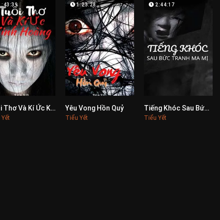
1:43:39
1:23:28
2:44:17
Tuổi Thơ Và Kí Ức Kinh Hoàng
Yêu Vong Hồn Quỷ
Tiếng Khóc Sau Bức Tranh Ma Mị
0
0
0
 Yết
Tiểu Yết
Tiểu Yết