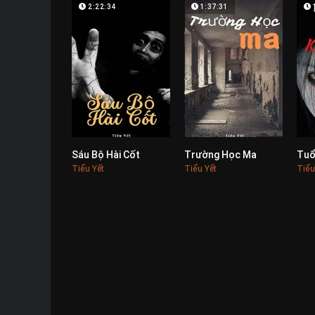
2:22:34
1:37:31
Sáu Bộ Hài Cốt
Trường Học Ma
0
0
Tiểu Yết
Tiểu Yết
Tiểu