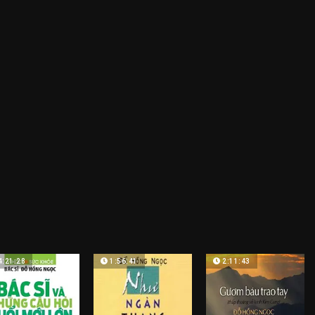
4:21:28
1:56:41
2:11:43