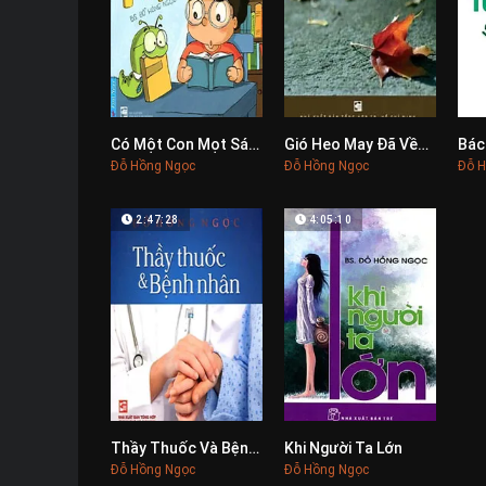
Có Một Con Mọt Sách
Gió Heo May Đã Về…
0
0
Đỗ Hồng Ngọc
Đỗ Hồng Ngọc
Đỗ H
2:47:28
4:05:10
Thầy Thuốc Và Bệnh Nhân
Khi Người Ta Lớn
0
0
Đỗ Hồng Ngọc
Đỗ Hồng Ngọc