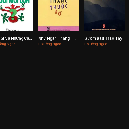
Bác Sĩ Và Những Câu Hỏi Tuổi Mới Lớn
Như Ngàn Thang Thuốc Bổ
Gươm Báu Trao Tay
0
0
0
ồng Ngọc
Đỗ Hồng Ngọc
Đỗ Hồng Ngọc