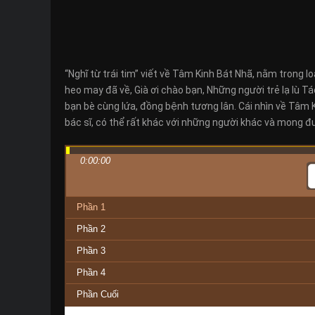
“Nghĩ từ trái tim” viết về Tâm Kinh Bát Nhã, nằm trong l
heo may đã về, Già ơi chào bạn, Những người trẻ lạ lù T
bạn bè cùng lứa, đồng bệnh tương lân. Cái nhìn về Tâm Ki
bác sĩ, có thể rất khác với những người khác và mong đ
0:00:00
Phần 1
Phần 2
Phần 3
Phần 4
Phần Cuối