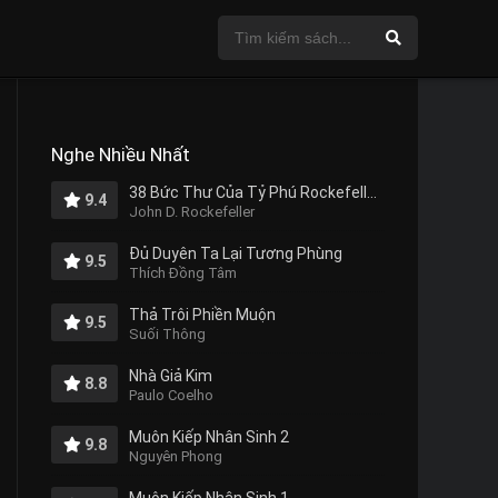
Nghe Nhiều Nhất
38 Bức Thư Của Tỷ Phú Rockefeller Gửi Cho Con Trai
9.4
John D. Rockefeller
Đủ Duyên Ta Lại Tương Phùng
9.5
Thích Đồng Tâm
Thả Trôi Phiền Muộn
9.5
Suối Thông
Nhà Giả Kim
8.8
Paulo Coelho
Muôn Kiếp Nhân Sinh 2
9.8
Nguyên Phong