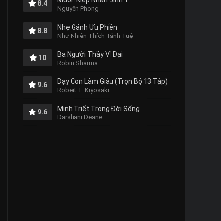
Muôn Kiếp Nhân Sinh 1
8.4
Nguyên Phong
Nhẹ Gánh Ưu Phiền
8.8
Như Nhiên Thích Tánh Tuệ
Ba Người Thầy Vĩ Đại
10
Robin Sharma
Dạy Con Làm Giàu (Trọn Bộ 13 Tập)
9.6
Robert T. Kiyosaki
Minh Triết Trong Đời Sống
9.6
Darshani Deane