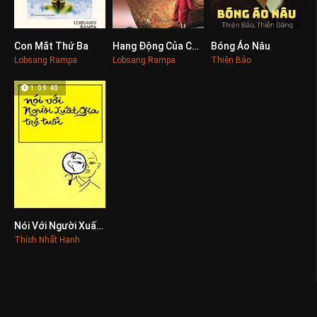
Con Mắt Thứ Ba
Hang Động Của Các Lạt Ma
Bóng Áo Nâu
0
0
0
Lobsang Rampa
Lobsang Rampa
Thiện Bảo
1:09:40
Nói Với Người Xuất Gia Trẻ Tuổi
0
Thích Nhất Hạnh