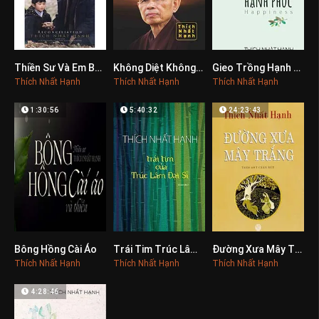
Thiền Sư Và Em Bé 5 Tuổi
Không Diệt Không Sinh Đừng Sợ Hãi
Gieo Trồng Hạnh Phúc
0
0
0
Thích Nhất Hạnh
Thích Nhất Hạnh
Thích Nhất Hạnh
1:30:56
5:40:32
24:23:43
Bông Hồng Cài Áo
Trái Tim Trúc Lâm Đại Sĩ
Đường Xưa Mây Trắng
0
0
0
Thích Nhất Hạnh
Thích Nhất Hạnh
Thích Nhất Hạnh
4:28:46