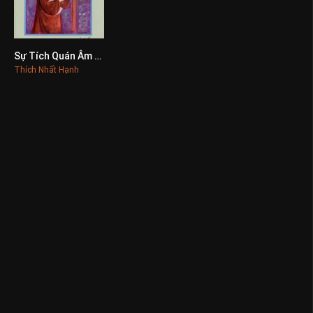
Sự Tích Quán Âm Thị Kính
0
Thích Nhất Hạnh