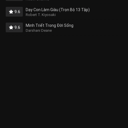
Dạy Con Làm Giàu (Trọn Bộ 13 Tập)
9.6
Robert T. Kiyosaki
Minh Triết Trong Đời Sống
9.6
Darshani Deane