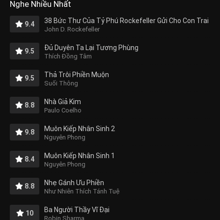
Nghe Nhiều Nhất
38 Bức Thư Của Tỷ Phú Rockefeller Gửi Cho Con Trai
9.4
John D. Rockefeller
Đủ Duyên Ta Lại Tương Phùng
9.5
Thích Đồng Tâm
Thả Trôi Phiền Muộn
9.5
Suối Thông
Nhà Giả Kim
8.8
Paulo Coelho
Muôn Kiếp Nhân Sinh 2
9.8
Nguyên Phong
Muôn Kiếp Nhân Sinh 1
8.4
Nguyên Phong
Nhẹ Gánh Ưu Phiền
8.8
Như Nhiên Thích Tánh Tuệ
Ba Người Thầy Vĩ Đại
10
Robin Sharma