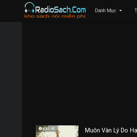
Danh Mục
T
Muôn Vàn Lý Do Hạ
8:52:45