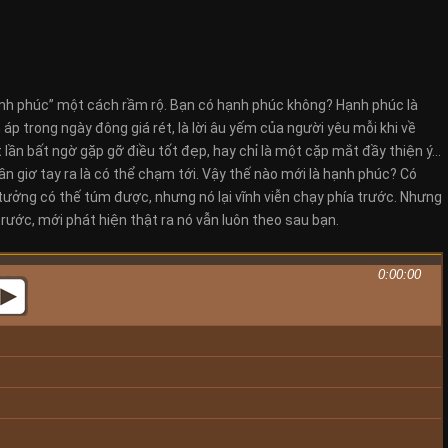
h phúc” một cách rầm rộ. Bạn có hạnh phúc không? Hạnh phúc là
áp trong ngày đông giá rét, là lời âu yếm của người yêu mỗi khi về
̂t lần bất ngờ gặp gỡ điều tốt đẹp, hay chỉ là một cặp mắt đầy thiện ý…
̀n giơ tay ra là có thể chạm tới. Vậy thế nào mới là hạnh phúc? Có
tưởng có thế túm được, nhưng nó lại vĩnh viễn chạy phía trước. Nhưng
trước, mới phát hiện thật ra nó vẫn luôn theo sau bạn.
0:00:00