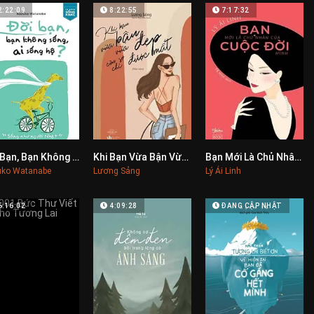
2:22:09
8:22:55
7:17:32
Đời Bạn, Bạn Không Sống, Ai Sống Hộ
Khi Bạn Vừa Bận Vừa Đẹp Còn Sợ Chi Được Mất
Bạn Mới Là Chủ Nhân Của Cuộc Đời Mình
0
0
0
ko Watanabe
Lương Sảng
Lý Ái Linh
6:16:02
4:09:28
ĐANG CẬP NHẬT