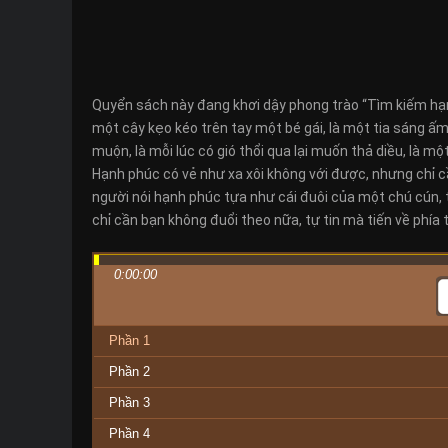
Quyển sách này đang khơi dậy phong trào “Tìm kiếm hạn
một cây kẹo kéo trên tay một bé gái, là một tia sáng ấm 
muộn, là mỗi lúc có gió thổi qua lại muốn thả diều, là mọ
Hạnh phúc có vẻ như xa xôi không với được, nhưng chỉ câ
người nói hạnh phúc tựa như cái đuôi của một chú cún, 
chỉ cần bạn không đuổi theo nữa, tự tin mà tiến về phía 
0:00:00
Phần 1
Phần 2
Phần 3
Phần 4