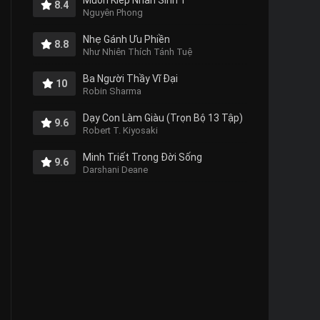
Muôn Kiếp Nhân Sinh 1
8.4
Nguyên Phong
Nhẹ Gánh Ưu Phiền
8.8
Như Nhiên Thích Tánh Tuệ
Ba Người Thầy Vĩ Đại
10
Robin Sharma
Dạy Con Làm Giàu (Trọn Bộ 13 Tập)
9.6
Robert T. Kiyosaki
Minh Triết Trong Đời Sống
9.6
Darshani Deane