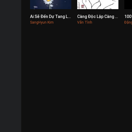
Ai Sẽ Đến Dự Tang Lễ Của Tôi?
Càng Độc Lập Càng Cao Quý
0
0
SangHyun Kim
Vãn Tình
Đặn