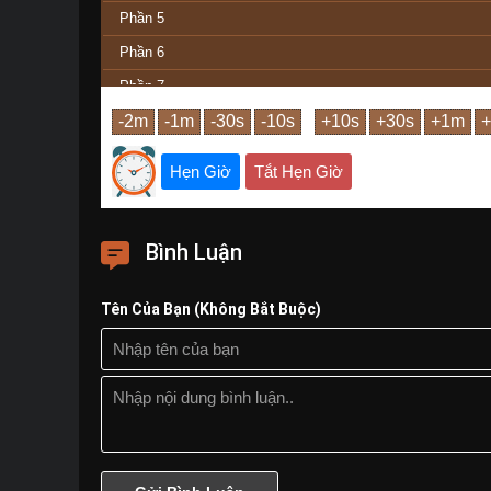
Phần 5
Phần 6
Phần 7
Phần 8
Phần 9
Hẹn Giờ
Tắt Hẹn Giờ
Phần 10
Phần Cuối
Bình Luận
Tên Của Bạn (Không Bắt Buộc)