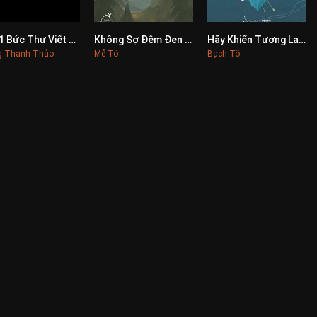
1001 Bức Thư Viết Cho Tương Lai
Không Sợ Đêm Đen Bởi Trong Lòng Có Ánh Sáng
Hãy Khiến Tương Lai Biết Ơn Vì Hiện Tại Bạn Đã Cố Gắng Hết Mình
0
0
0
g Thanh Thảo
Mễ Tô
Bạch Tô