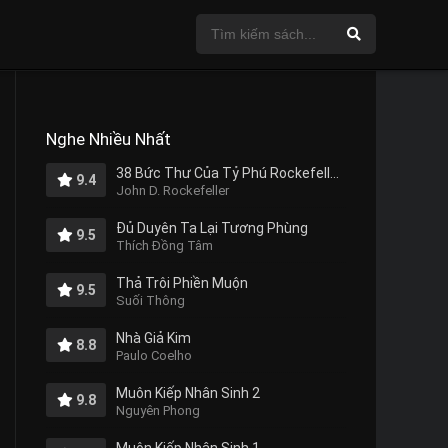
Nghe Nhiều Nhất
38 Bức Thư Của Tỷ Phú Rockefeller Gửi Cho Con Trai
9.4
John D. Rockefeller
Đủ Duyên Ta Lại Tương Phùng
9.5
Thích Đồng Tâm
Thả Trôi Phiền Muộn
9.5
Suối Thông
Nhà Giả Kim
8.8
Paulo Coelho
Muôn Kiếp Nhân Sinh 2
9.8
Nguyên Phong