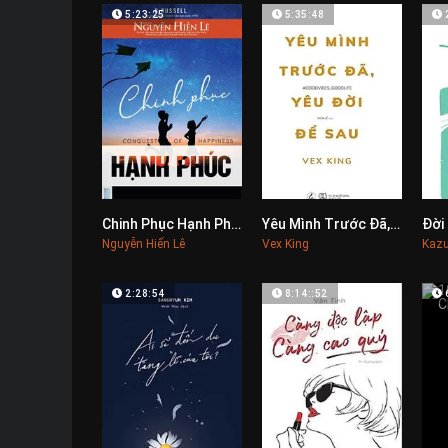
5:23:25
5:35:48
Chinh Phục Hạnh Phúc
Yêu Mình Trước Đã, Yêu Đời Để Sau
0
0
Nguyễn Hiến Lê
Vex King
Kazu
2:28:54
8:14::52