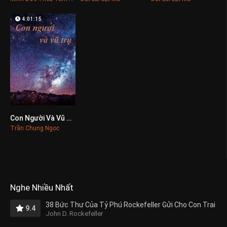
4:01:15
Con Người Và Vũ Trụ
0
Trần Chung Ngọc
Nghe Nhiều Nhất
38 Bức Thư Của Tỷ Phú Rockefeller Gửi Cho Con Trai
9.4
John D. Rockefeller