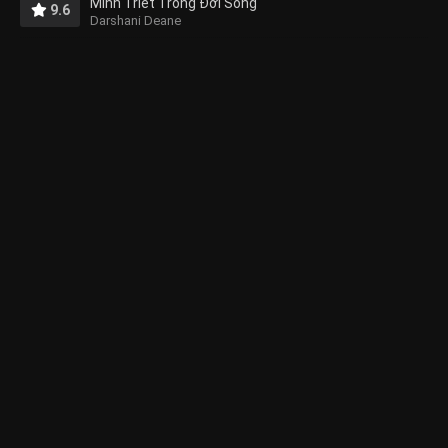
Minh Triết Trong Đời Sống
9.6
Darshani Deane