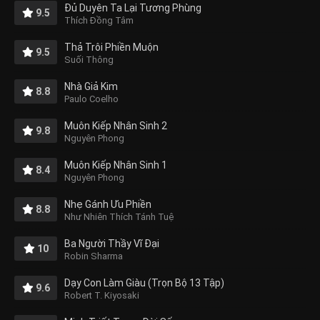
Đủ Duyên Ta Lại Tương Phùng
9.5
Thích Đồng Tâm
Thả Trôi Phiền Muộn
9.5
Suối Thông
Nhà Giả Kim
8.8
Paulo Coelho
Muôn Kiếp Nhân Sinh 2
9.8
Nguyên Phong
Muôn Kiếp Nhân Sinh 1
8.4
Nguyên Phong
Nhẹ Gánh Ưu Phiền
8.8
Như Nhiên Thích Tánh Tuệ
Ba Người Thầy Vĩ Đại
10
Robin Sharma
Dạy Con Làm Giàu (Trọn Bộ 13 Tập)
9.6
Robert T. Kiyosaki