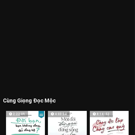
Cùng Giọng Đọc Mộc
2:22:09
4:03:24
8:14::52