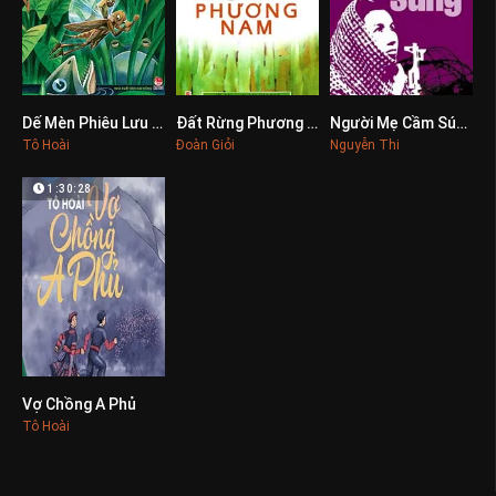
Dế Mèn Phiêu Lưu Ký
Đất Rừng Phương Nam
Người Mẹ Cầm Súng
0
0
0
Tô Hoài
Đoàn Giỏi
Nguyễn Thi
1:30:28
Vợ Chồng A Phủ
0
Tô Hoài