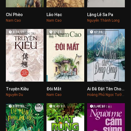
Chí Phèo
Lão Hạc
Lặng Lẽ Sa Pa
0
0
0
Nam Cao
Nam Cao
Nguyễn Thành Long
4:26:59
30:35
47:36
Truyện Kiều
Đôi Mắt
Ai Đã Đặt Tên Cho Dòng Sông
0
0
0
Nguyễn Du
Nam Cao
Hoàng Phủ Ngọc Tường
3:01:33
6:43:07
1:48:30