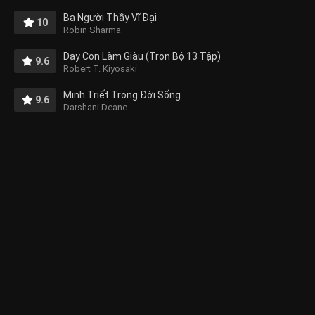
Ba Người Thầy Vĩ Đại
10
Robin Sharma
Dạy Con Làm Giàu (Trọn Bộ 13 Tập)
9.6
Robert T. Kiyosaki
Minh Triết Trong Đời Sống
9.6
Darshani Deane