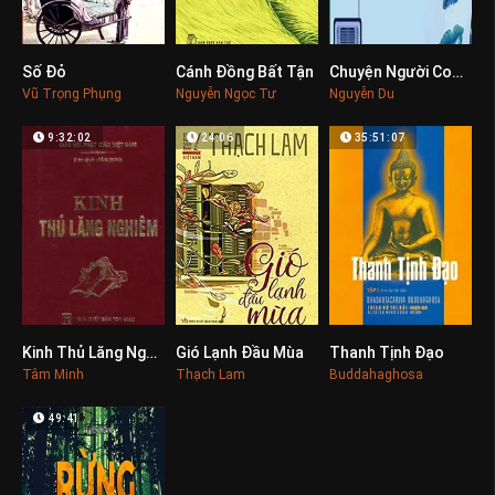
Số Đỏ
Cánh Đồng Bất Tận
Chuyện Người Con Gái Nam Xương
0
0
0
Vũ Trọng Phụng
Nguyễn Ngọc Tư
Nguyễn Du
9:32:02
24:06
35:51:07
Kinh Thủ Lăng Nghiêm
Gió Lạnh Đầu Mùa
Thanh Tịnh Đạo
0
0
0
Tâm Minh
Thạch Lam
Buddahaghosa
49:41