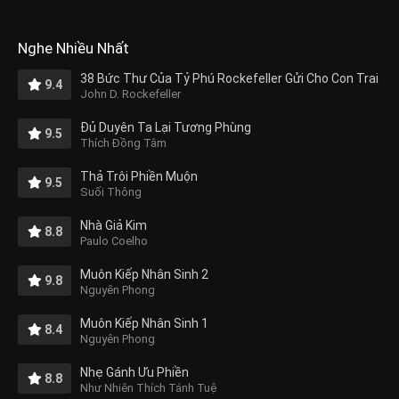
Nghe Nhiều Nhất
38 Bức Thư Của Tỷ Phú Rockefeller Gửi Cho Con Trai
9.4
John D. Rockefeller
Đủ Duyên Ta Lại Tương Phùng
9.5
Thích Đồng Tâm
Thả Trôi Phiền Muộn
9.5
Suối Thông
Nhà Giả Kim
8.8
Paulo Coelho
Muôn Kiếp Nhân Sinh 2
9.8
Nguyên Phong
Muôn Kiếp Nhân Sinh 1
8.4
Nguyên Phong
Nhẹ Gánh Ưu Phiền
8.8
Như Nhiên Thích Tánh Tuệ