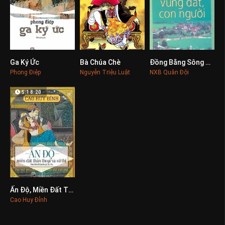
Ga Ký Ức
Bà Chúa Chè
Đồng Bằng Sông Hồng - Vùng Đất, Con Người
0
0
0
Phong Điệp
Nguyễn Triệu Luật
NXB Quân Đội
5:18:20
Ấn Độ, Miền Đất Thần Thoại Và Sử Thi
0
Cao Huy Đỉnh