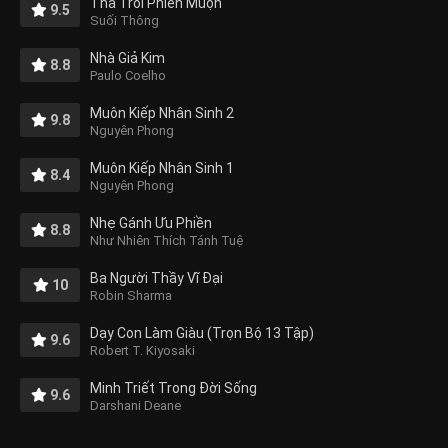
Thả Trôi Phiền Muộn
9.5
Suối Thông
Nhà Giả Kim
8.8
Paulo Coelho
Muôn Kiếp Nhân Sinh 2
9.8
Nguyên Phong
Muôn Kiếp Nhân Sinh 1
8.4
Nguyên Phong
Nhẹ Gánh Ưu Phiền
8.8
Như Nhiên Thích Tánh Tuệ
Ba Người Thầy Vĩ Đại
10
Robin Sharma
Dạy Con Làm Giàu (Trọn Bộ 13 Tập)
9.6
Robert T. Kiyosaki
Minh Triết Trong Đời Sống
9.6
Darshani Deane