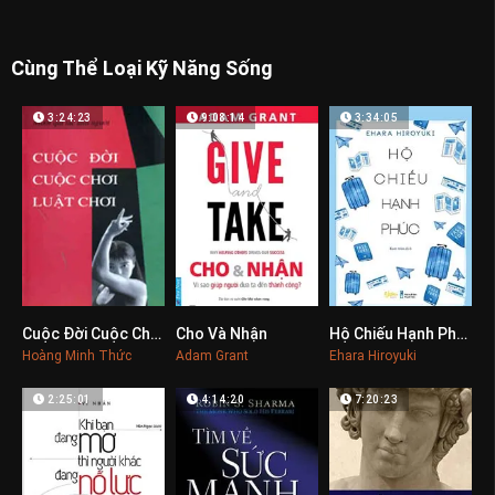
Cùng Thể Loại Kỹ Năng Sống
3:24:23
9:08:14
3:34:05
Cuộc Đời Cuộc Chơi Luật Chơi
Cho Và Nhận
Hộ Chiếu Hạnh Phúc
0
0
0
Hoàng Minh Thức
Adam Grant
Ehara Hiroyuki
2:25:01
4:14:20
7:20:23