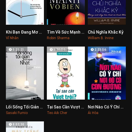
Khi Bạn Đang Mơ Thì Người Khác Đang Nỗ Lực
Tìm Về Sức Mạnh Vô Biên
Chủ Nghĩa Khắc Kỷ
0
0
0
Vĩ Nhân
Robin Sharma
William B. Irvine
5:21:21
1:30:56
2:23:56
Lối Sống Tối Giản Của Người Nhật
Tại Sao Cần Vượt Trội
Nơi Nào Có Ý Chí Nơi Đó Có Con Đường
0
0
0
Sasaki Fumio
Teo Aik Cher
Ái Hòa
8:02:30