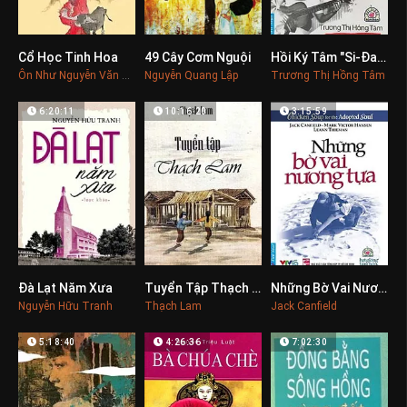
Cổ Học Tinh Hoa
49 Cây Cơm Nguội
Hồi Ký Tâm "Si-Đa", Vượt Lên Cái Chết
0
0
0
Ôn Như Nguyễn Văn Ngọc
Nguyễn Quang Lập
Trương Thị Hồng Tâm
6:20:11
10:16:20
3:15:59
Đà Lạt Năm Xưa
Tuyển Tập Thạch Lam
Những Bờ Vai Nương Tựa
0
0
0
Nguyễn Hữu Tranh
Thạch Lam
Jack Canfield
5:18:40
4:26:36
7:02:30