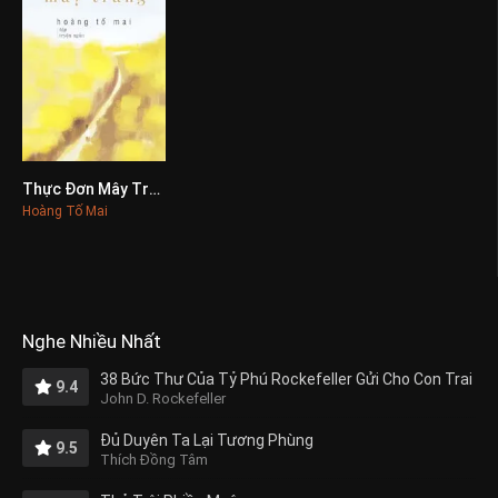
Thực Đơn Mây Trắng
0
Hoàng Tố Mai
Nghe Nhiều Nhất
38 Bức Thư Của Tỷ Phú Rockefeller Gửi Cho Con Trai
9.4
John D. Rockefeller
Đủ Duyên Ta Lại Tương Phùng
9.5
Thích Đồng Tâm