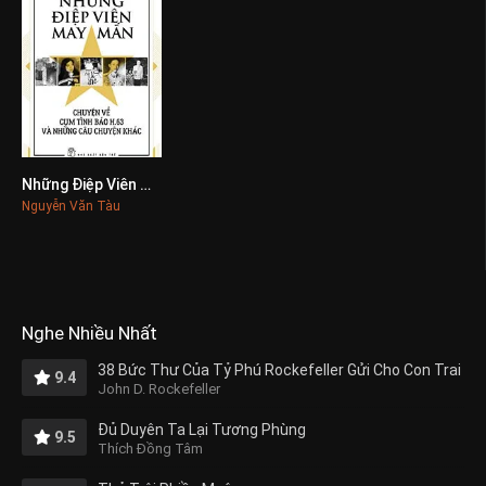
Những Điệp Viên May Mắn
0
Nguyễn Văn Tàu
Nghe Nhiều Nhất
38 Bức Thư Của Tỷ Phú Rockefeller Gửi Cho Con Trai
9.4
John D. Rockefeller
Đủ Duyên Ta Lại Tương Phùng
9.5
Thích Đồng Tâm