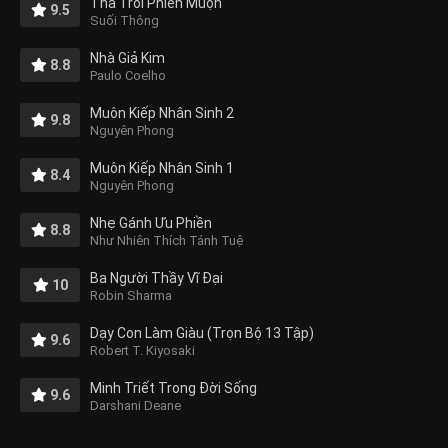
Thả Trôi Phiền Muộn
9.5
Suối Thông
Nhà Giả Kim
8.8
Paulo Coelho
Muôn Kiếp Nhân Sinh 2
9.8
Nguyên Phong
Muôn Kiếp Nhân Sinh 1
8.4
Nguyên Phong
Nhẹ Gánh Ưu Phiền
8.8
Như Nhiên Thích Tánh Tuệ
Ba Người Thầy Vĩ Đại
10
Robin Sharma
Dạy Con Làm Giàu (Trọn Bộ 13 Tập)
9.6
Robert T. Kiyosaki
Minh Triết Trong Đời Sống
9.6
Darshani Deane