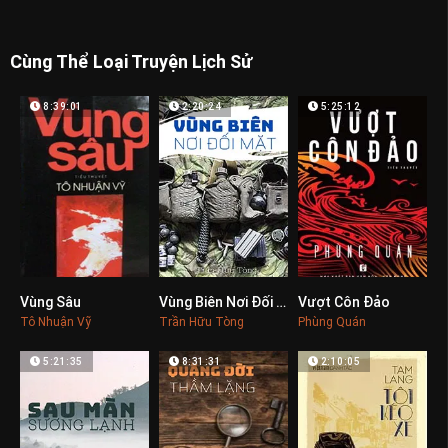
Cùng Thể Loại Truyện Lịch Sử
8:39:01
2:20:24
5:25:12
Vùng Sâu
Vùng Biên Nơi Đối Mặt
Vượt Côn Đảo
0
0
0
Tô Nhuận Vỹ
Trần Hữu Tòng
Phùng Quán
5:21:35
8:31:31
2:10:05