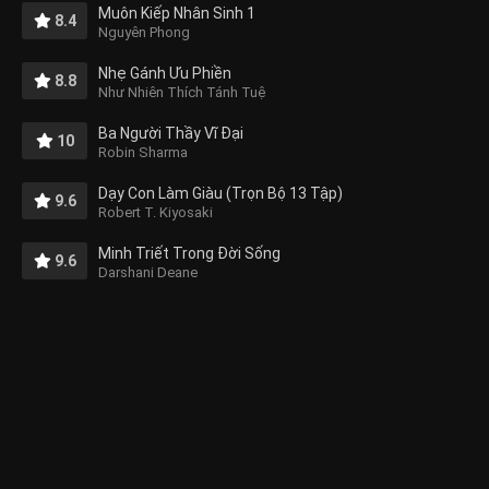
Muôn Kiếp Nhân Sinh 1
8.4
Nguyên Phong
Nhẹ Gánh Ưu Phiền
8.8
Như Nhiên Thích Tánh Tuệ
Ba Người Thầy Vĩ Đại
10
Robin Sharma
Dạy Con Làm Giàu (Trọn Bộ 13 Tập)
9.6
Robert T. Kiyosaki
Minh Triết Trong Đời Sống
9.6
Darshani Deane