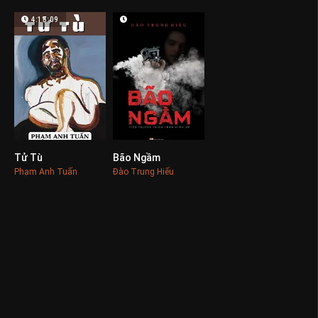
4:15:09
Tử Tù
Bão Ngầm
0
0
Phạm Anh Tuấn
Đào Trung Hiếu