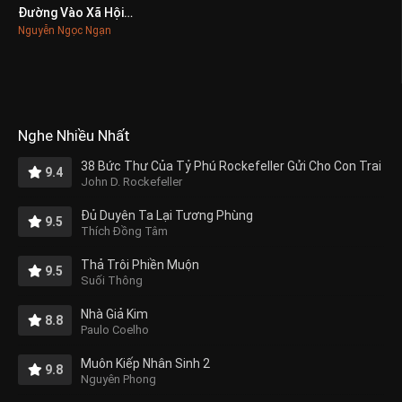
Đường Vào Xã Hội Đen
0
Nguyễn Ngọc Ngạn
Nghe Nhiều Nhất
38 Bức Thư Của Tỷ Phú Rockefeller Gửi Cho Con Trai
9.4
John D. Rockefeller
Đủ Duyên Ta Lại Tương Phùng
9.5
Thích Đồng Tâm
Thả Trôi Phiền Muộn
9.5
Suối Thông
Nhà Giả Kim
8.8
Paulo Coelho
Muôn Kiếp Nhân Sinh 2
9.8
Nguyên Phong