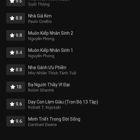
9.5
Suối Thông
Nhà Giả Kim
8.8
Paulo Coelho
Muôn Kiếp Nhân Sinh 2
9.8
Nguyên Phong
Muôn Kiếp Nhân Sinh 1
8.4
Nguyên Phong
Nhẹ Gánh Ưu Phiền
8.8
Như Nhiên Thích Tánh Tuệ
Ba Người Thầy Vĩ Đại
10
Robin Sharma
Dạy Con Làm Giàu (Trọn Bộ 13 Tập)
9.6
Robert T. Kiyosaki
Minh Triết Trong Đời Sống
9.6
Darshani Deane