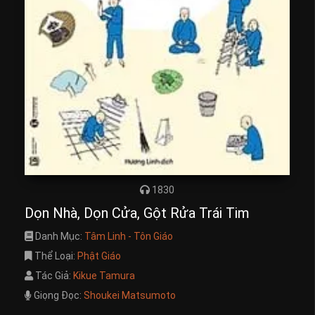
1830
Dọn Nhà, Dọn Cửa, Gột Rửa Trái Tim
Danh Mục:
Tâm Linh - Tôn Giáo
Thể Loại:
Phật Giáo
Tác Giả:
Kikue Tamura
Giọng Đọc:
Shoukei Matsumoto