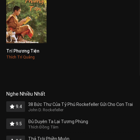
Trí Phương Tiện
0
Thích Trí Quảng
Nghe Nhiều Nhất
38 Bức Thư Của Tỷ Phú Rockefeller Gửi Cho Con Trai
9.4
John D. Rockefeller
Đủ Duyên Ta Lại Tương Phùng
9.5
Thích Đồng Tâm
Thả Trôi Phiền Muộn