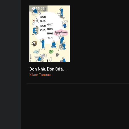
55:36
Dọn Nhà, Dọn Cửa, Gột Rửa Trái Tim
0
Kikue Tamura