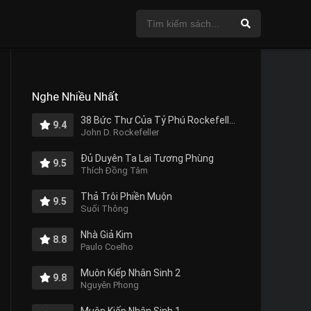
Nghe Nhiều Nhất
38 Bức Thư Của Tỷ Phú Rockefeller Gửi Cho Con Trai
9.4
John D. Rockefeller
Đủ Duyên Ta Lại Tương Phùng
9.5
Thích Đồng Tâm
Thả Trôi Phiền Muộn
9.5
Suối Thông
Nhà Giả Kim
8.8
Paulo Coelho
Muôn Kiếp Nhân Sinh 2
9.8
Nguyên Phong