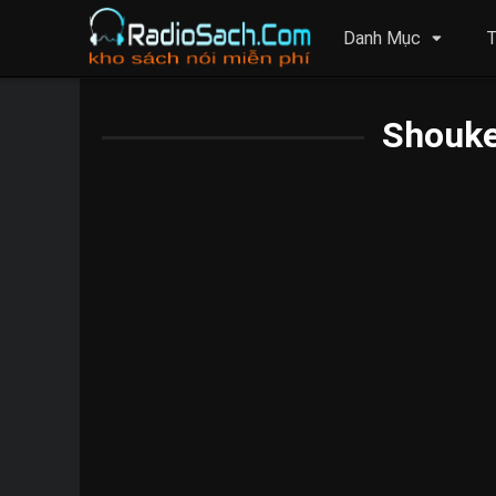
Danh Mục
T
Shouk