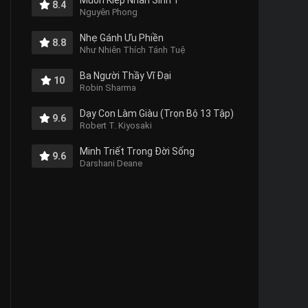
Muôn Kiếp Nhân Sinh 1
8.4
Nguyên Phong
Nhẹ Gánh Ưu Phiền
8.8
Như Nhiên Thích Tánh Tuệ
Ba Người Thầy Vĩ Đại
10
Robin Sharma
Dạy Con Làm Giàu (Trọn Bộ 13 Tập)
9.6
Robert T. Kiyosaki
Minh Triết Trong Đời Sống
9.6
Darshani Deane