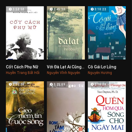
3:58:58
2:45:30
3:10:23
Cốt Cách Phụ Nữ
Với Đà Lạt Ai Cũng Là Lữ Khách
Cô Gái Lơ Lửng
0
0
0
Huyền Trang Bất Hối
Nguyễn Vĩnh Nguyên
Nguyên Hương
2:30:58
3:25:09
2:10:20