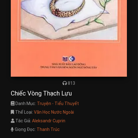
813
Chiếc Vòng Thạch Lựu
Danh Mục:
Truyện - Tiểu Thuyết
Thể Loại:
Văn Học Nước Ngoài
Tác Giả:
Aleksandr Cuprin
Giọng Đọc:
Thanh Trúc