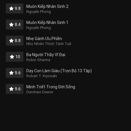
Muôn Kiếp Nhân Sinh 2
9.8
Nguyên Phong
Muôn Kiếp Nhân Sinh 1
8.4
Nguyên Phong
Nhẹ Gánh Ưu Phiền
8.8
Như Nhiên Thích Tánh Tuệ
Ba Người Thầy Vĩ Đại
10
Robin Sharma
Dạy Con Làm Giàu (Trọn Bộ 13 Tập)
9.6
Robert T. Kiyosaki
Minh Triết Trong Đời Sống
9.6
Darshani Deane