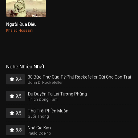
Người Đua Diều
0
Khaled Hosseini
Nghe Nhiều Nhất
38 Bức Thư Của Tỷ Phú Rockefeller Gửi Cho Con Trai
9.4
John D. Rockefeller
Đủ Duyên Ta Lại Tương Phùng
9.5
Thích Đồng Tâm
Thả Trôi Phiền Muộn
9.5
Suối Thông
Nhà Giả Kim
8.8
Paulo Coelho