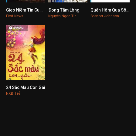
Gieo Niềm Tin Cuộc Sống
Đong Tấm Lòng
Quên Hôm Qua Sống Cho Ngày Mai
0
0
0
First News
Nguyễn Ngọc Tư
Spencer Johnson
3:25:51
24 Sắc Màu Con Gái
0
NXB Trẻ