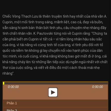
Chiếc Vòng Thạch Lựu là thiên truyện tình hay nhất của nhà văn A.
Cuprin, một mối tình trong sáng, mãnh liệt, cao cả, đẹp và buồn,
sẵn sàng hi sinh bản thân bởi tình yêu, câu chuyện nhẹ nhàng đầy
tính chất nhân văn. K. Pautovski từng nói về Cuprin rằng: “Chúng ta
cần phải biết ơn Cuprin vì tất cả – vì tấm lòng nhân hậu sâu sắc
của ông, vì tài năng vô cùng tinh tế của ông, vì tình yêu đối với tổ
quốc và niềm tin không gì lay chuyển nổi vào hạnh phúc của dân
tộc mình, và cuối cùng, vì khả năng không bao giờ mất đi ở ông, cái
khả năng cháy lên từ những lần tiếp xúc dù ngắn ngủi nhất với chất
thơ của cuộc sống, và viết về điều đó một cách thoải mái nhẹ
nhàng”.
0:00:00
0:00:00
Phần 1
Phần 2