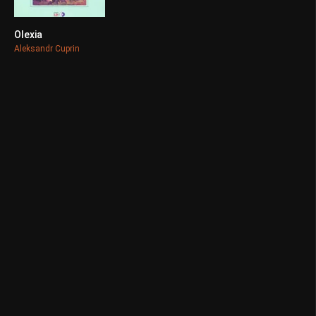
Olexia
0
Aleksandr Cuprin