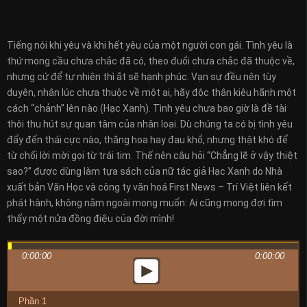
Tiếng nói khi yêu và khi hết yêu của một người con gái. Tình yêu là
thứ mong cầu chưa chắc đã có, theo đuổi chưa chắc đã thuộc về,
nhưng cứ để tự nhiên thì ắt sẽ hạnh phúc. Vạn sự đều nên tùy
duyên, nhân lúc chưa thuộc về một ai, hãy độc thân kiêu hãnh một
cách “chảnh” lên nào (Hạc Xanh). Tình yêu chưa bao giờ là đề tài
thôi thu hút sự quan tâm của nhân loại. Dù chúng ta có bị tình yêu
đẩy đến thái cực nào, thăng hoa hay đau khổ, nhưng thật khó để
từ chối lời mời gọi từ trái tim. Thế nên câu hỏi “Chẳng lẽ ở vậy thiệt
sao?” được dùng làm tựa sách của nữ tác giả Hạc Xanh do Nhà
xuất bản Văn Học và công ty văn hoá First News – Trí Việt liên kết
phát hành, không nằm ngoài mong muốn: Ai cũng mong đợi tìm
thấy một nửa đồng điệu của đời mình!
0:00:00
0:00:00
Phần 1