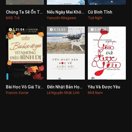
Chúng Ta Sẽ Ổn Thôi Mà
Nếu Ngày Mai Không Bao Giờ Đến
Cứ Bình Tĩnh
0
0
0
NXB Trẻ
Yasushi Kitagawa
Tuệ Nghi
2:21:54
4:16:32
3:08:25
Bài Học Vô Giá Từ Những Điều Bình Dị
Đến Nhật Bản Học Về Cuộc Đời
Yêu Và Được Yêu
0
0
0
Francis Xavier
Lê Nguyễn Nhật Linh
Nhã Nam