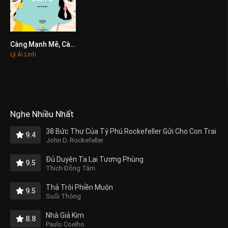
Càng Mạnh Mẽ, Càng Dịu Dàng
0
Lý Ái Linh
Nghe Nhiều Nhất
38 Bức Thư Của Tỷ Phú Rockefeller Gửi Cho Con Trai
9.4
John D. Rockefeller
Đủ Duyên Ta Lại Tương Phùng
9.5
Thích Đồng Tâm
Thả Trôi Phiền Muộn
9.5
Suối Thông
Nhà Giả Kim
8.8
Paulo Coelho