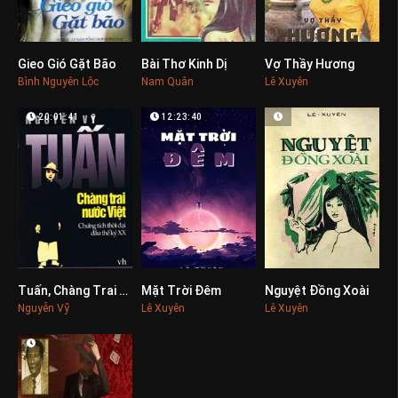
Gieo Gió Gặt Bão
Bài Thơ Kinh Dị
Vợ Thầy Hương
0
0
0
Bình Nguyên Lộc
Nam Quân
Lê Xuyên
20:01:41
12:23:40
Tuấn, Chàng Trai Nước Việt
Mặt Trời Đêm
Nguyệt Đồng Xoài
0
0
0
Nguyễn Vỹ
Lê Xuyên
Lê Xuyên