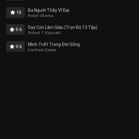
Ba Người Thầy Vĩ Đại
10
Robin Sharma
Dạy Con Làm Giàu (Trọn Bộ 13 Tập)
9.6
Robert T. Kiyosaki
Minh Triết Trong Đời Sống
9.6
Darshani Deane