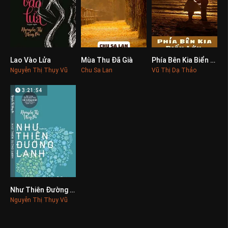
Lao Vào Lửa
Mùa Thu Đã Già
Phía Bên Kia Biển Lớn
0
0
0
Nguyễn Thị Thụy Vũ
Chu Sa Lan
Vũ Thị Dạ Thảo
3:21:54
Như Thiên Đường Lạnh
0
Nguyễn Thị Thụy Vũ