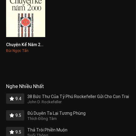
Chuyện Kể Năm 2000
0
Bùi Ngọc Tấn
Nghe Nhiều Nhất
38 Bức Thư Của Tỷ Phú Rockefeller Gửi Cho Con Trai
9.4
John D. Rockefeller
Đủ Duyên Ta Lại Tương Phùng
9.5
Thích Đồng Tâm
Thả Trôi Phiền Muộn
9.5
Suối Thông