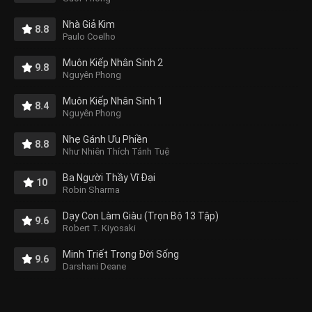
Nhà Giả Kim
8.8
Paulo Coelho
Muôn Kiếp Nhân Sinh 2
9.8
Nguyên Phong
Muôn Kiếp Nhân Sinh 1
8.4
Nguyên Phong
Nhẹ Gánh Ưu Phiền
8.8
Như Nhiên Thích Tánh Tuệ
Ba Người Thầy Vĩ Đại
10
Robin Sharma
Dạy Con Làm Giàu (Trọn Bộ 13 Tập)
9.6
Robert T. Kiyosaki
Minh Triết Trong Đời Sống
9.6
Darshani Deane