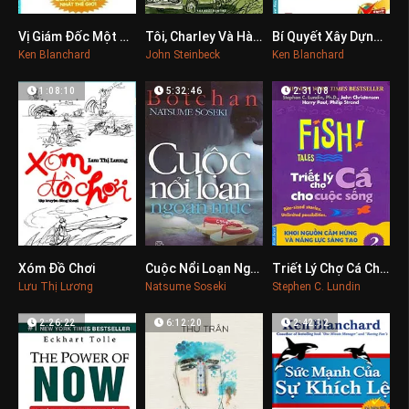
Vị Giám Đốc Một Phút
Tôi, Charley Và Hành Trình Nước Mỹ
Bí Quyết Xây Dựng Nhóm Để Thành Công
0
0
0
Ken Blanchard
John Steinbeck
Ken Blanchard
1:08:10
5:32:46
2:31:08
Xóm Đồ Chơi
Cuộc Nổi Loạn Ngoạn Mục
Triết Lý Chợ Cá Cho Cuộc Sống 2
0
0
0
Lưu Thị Lương
Natsume Soseki
Stephen C. Lundin
2:26:22
6:12:20
2:42:12