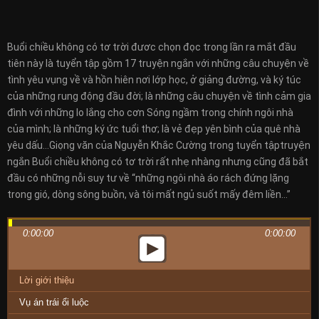
Buổi chiều không có tơ trời đươc chọn đọc trong lần ra mắt đầu
tiên này là tuyển tập gồm 17 truyện ngắn với những câu chuyện về
tình yêu vụng về và hồn hiên nơi lớp học, ở giảng đường, và ký túc
của những rung động đầu đời; là những câu chuyện về tình cảm gia
đình với những lo lắng cho cơn Sóng ngầm trong chính ngôi nhà
của mình; là những ký ức tuổi thơ; là vẻ đẹp yên bình của quê nhà
yêu dấu…Giọng văn của Nguyễn Khắc Cường trong tuyển tậptruyện
ngắn Buổi chiều không có tơ trời rất nhẹ nhàng nhưng cũng đã bắt
đầu có những nỗi suy tư về “những ngôi nhà áo rách đứng lặng
trong gió, dòng sông buồn, và tôi mất ngủ suốt mấy đêm liền…”
0:00:00
0:00:00
Lời giới thiệu
Vụ án trái ổi luộc