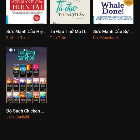
Sức Mạnh Của Hiện Tại
Tà Đạo Thử Một Lần
Sức Mạnh Của Sự Khích Lệ
0
0
0
Eckhart Tolle
Thu Trân
Ken Blanchard
43:30:11
Bộ Sách Chicken Soup For The Soul
0
Jack Canfield