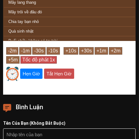
Mây lang thang
Mây trôi về đâu đó
Chia tay bạn nhỏ
Quà sinh nhật
Buổi chiều không có tơ trời
Cánh phượng nào để nhớ
Hát đi sông ơi
Ngày xưa hoa tím
Hẹn Giờ
Tắt Hẹn Giờ
Tôi và mèo con
Mèo con và tôi
Cô bé ừ hử
Bình Luận
Ai đưa chị sang sông
Một ngày
Tên Của Bạn (Không Bắt Buộc)
Con đường bên kia sông
Sóng ngầm