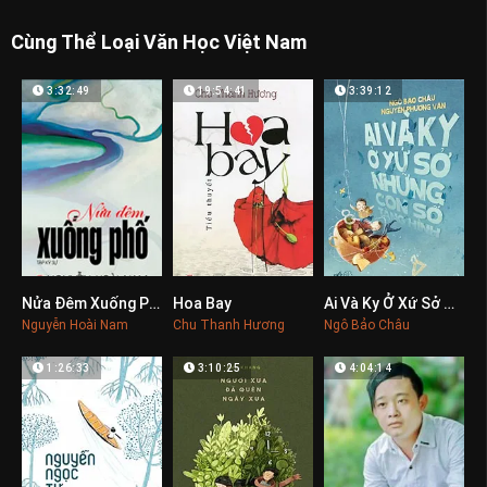
Cùng Thể Loại Văn Học Việt Nam
3:32:49
19:54:41
3:39:12
Nửa Đêm Xuống Phố
Hoa Bay
Ai Và Ky Ở Xứ Sở Những Con Số Tàng Hình
0
0
0
Nguyễn Hoài Nam
Chu Thanh Hương
Ngô Bảo Châu
1:26:33
3:10:25
4:04:14