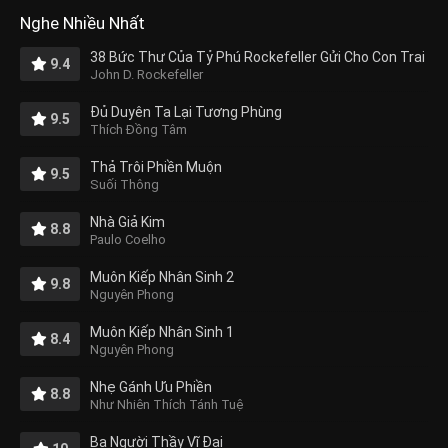
Nghe Nhiều Nhất
38 Bức Thư Của Tỷ Phú Rockefeller Gửi Cho Con Trai
9.4
John D. Rockefeller
Đủ Duyên Ta Lại Tương Phùng
9.5
Thích Đồng Tâm
Thả Trôi Phiền Muộn
9.5
Suối Thông
Nhà Giả Kim
8.8
Paulo Coelho
Muôn Kiếp Nhân Sinh 2
9.8
Nguyên Phong
Muôn Kiếp Nhân Sinh 1
8.4
Nguyên Phong
Nhẹ Gánh Ưu Phiền
8.8
Như Nhiên Thích Tánh Tuệ
Ba Người Thầy Vĩ Đại