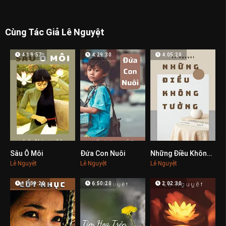
Cùng Tác Giả Lê Nguyệt
4:19:57
4:29:30
4:05:20
Sâu Ô Môi
Đứa Con Nuôi
Những Điều Không Tưởng
0
0
0
Lê Nguyệt
Lê Nguyệt
Lê Nguyệt
11:59:20
6:50:20
2:02:30