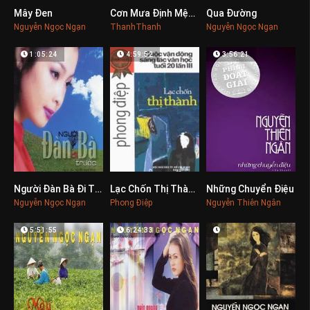
Mây Đen
Cơn Mưa Định Mệnh
Qua Đường
0
0
0
Nguyễn Ngọc Ngạn
ThanhThanh
Nguyễn Ngọc Ngạn
1:05:24
4:59:52
3:56:21
Người Đàn Bà Đi Trước
Lạc Chốn Thị Thành
Những Chuyển Điệu
0
0
0
Nguyễn Ngọc Ngạn
Phong Điệp
Nguyễn Thiên Ngân
5:51:55
6:24:33