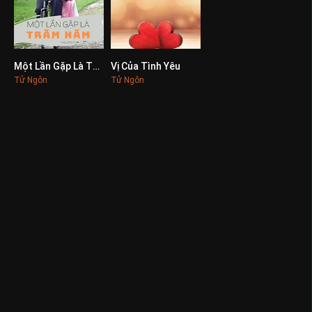
Một Lần Gặp Là Trăm Năm
Vị Của Tình Yêu
0
0
Tử Ngôn
Tử Ngôn