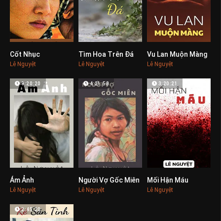
Cốt Nhục
Tìm Hoa Trên Đá
Vu Lan Muộn Màng
0
0
0
Lê Nguyệt
Lê Nguyệt
Lê Nguyệt
9:20:20
4:21:58
3:20:21
Ám Ảnh
Người Vợ Gốc Miên
Mối Hận Máu
0
0
0
Lê Nguyệt
Lê Nguyệt
Lê Nguyệt
2:45:20