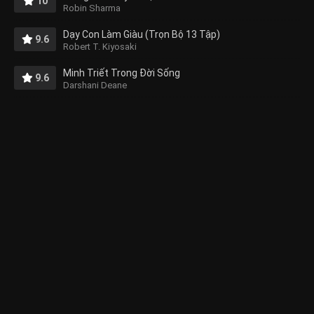
10
Robin Sharma
Dạy Con Làm Giàu (Trọn Bộ 13 Tập)
9.6
Robert T. Kiyosaki
Minh Triết Trong Đời Sống
9.6
Darshani Deane