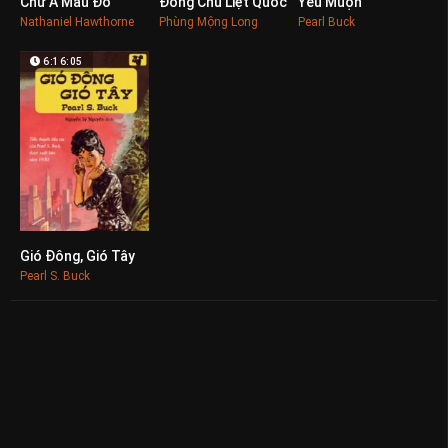
Chữ A Màu Đỏ
Đông Chu Liệt Quốc
Yêu Muộn
0
0
0
Nathaniel Hawthorne
Phùng Mộng Long
Pearl Buck
6:16:05
Gió Đông, Gió Tây
0
Pearl S. Buck