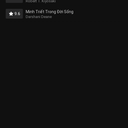
Robert T. Kiyosaki
Minh Triết Trong Đời Sống
9.6
Darshani Deane