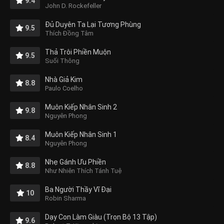
9.4
John D. Rockefeller
Đủ Duyên Ta Lại Tương Phùng
9.5
Thích Đồng Tâm
Thả Trôi Phiền Muộn
9.5
Suối Thông
Nhà Giả Kim
8.8
Paulo Coelho
Muôn Kiếp Nhân Sinh 2
9.8
Nguyên Phong
Muôn Kiếp Nhân Sinh 1
8.4
Nguyên Phong
Nhẹ Gánh Ưu Phiền
8.8
Như Nhiên Thích Tánh Tuệ
Ba Người Thầy Vĩ Đại
10
Robin Sharma
Dạy Con Làm Giàu (Trọn Bộ 13 Tập)
9.6