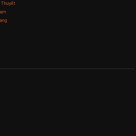
u Thuyết
Nam
rang