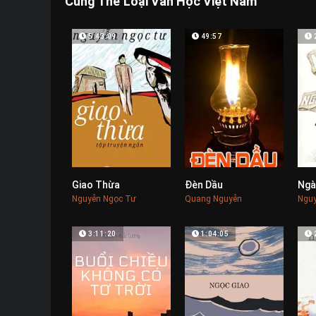
Cùng Thể Loại Văn Học Việt Nam
5:43:09
49:57
Giao Thừa
Đèn Dầu
0
0
Nguyễn Ngọc Tư
Quang Nguyễn
Nguy
3:11:20
1:04:05