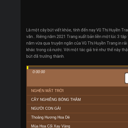
Là một cây bút viết khỏe, tính đến nay Vũ Thị Huyền Tra
văn… Riêng năm 2021 Trang xuất bản liền một lúc 3 tập t
năm vừa qua truyện ngắn của Vũ Thị Huyền Trang in rả
khác trong cả nước. Với một tác giả trẻ như thế này t
bút đã trưởng thành.
0:00:00
NGHÉN MẶT TRỜI
CÂY NGHIÊNG BÓNG THẲM
NGƯỜI CON GÁI
Thoảng Hương Hoa Dẻ
Mùa Hoa Cối Xay Vàng