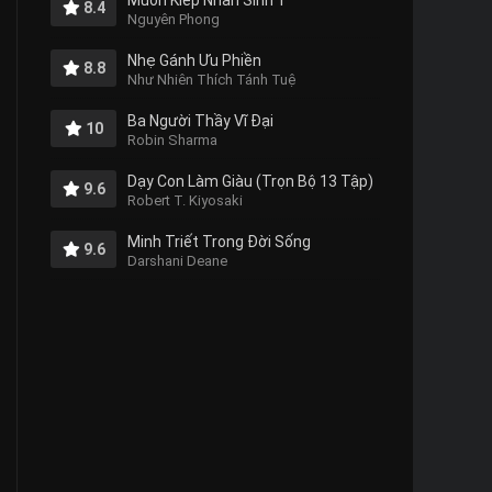
Muôn Kiếp Nhân Sinh 1
8.4
Nguyên Phong
Nhẹ Gánh Ưu Phiền
8.8
Như Nhiên Thích Tánh Tuệ
Ba Người Thầy Vĩ Đại
10
Robin Sharma
Dạy Con Làm Giàu (Trọn Bộ 13 Tập)
9.6
Robert T. Kiyosaki
Minh Triết Trong Đời Sống
9.6
Darshani Deane