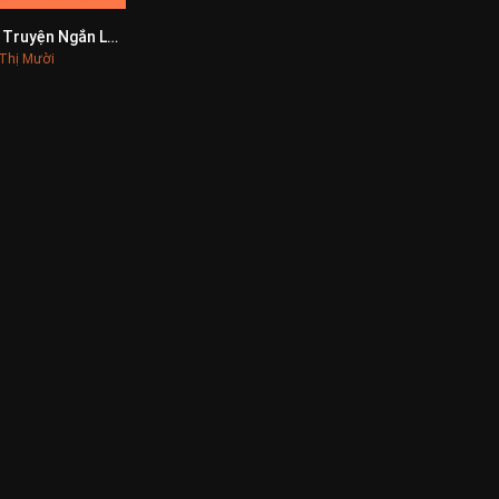
Tập Truyện Ngắn Lưu Thị Mười
0
Thị Mười