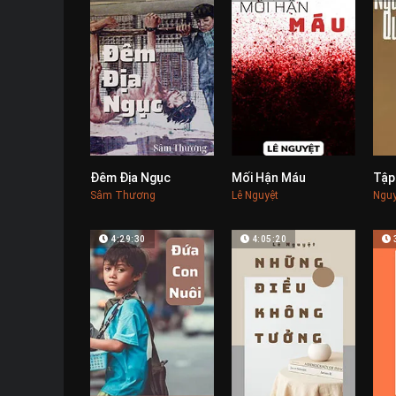
Đêm Địa Ngục
Mối Hận Máu
0
0
Sâm Thương
Lê Nguyệt
Nguy
4:29:30
4:05:20