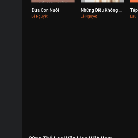
Đứa Con Nuôi
Những Điều Không Tưởng
0
0
Lê Nguyệt
Lê Nguyệt
Lưu 