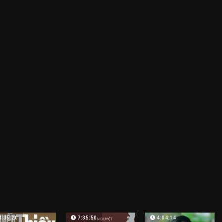
4:35:20
7:35:50
4:04:14