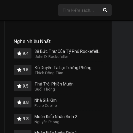
Nghe Nhiều Nhất
38 Bức Thư Của Tỷ Phú Rockefeller Gửi Cho Con Trai
9.4
John D. Rockefeller
Đủ Duyên Ta Lại Tương Phùng
9.5
Thích Đồng Tâm
Thả Trôi Phiền Muộn
9.5
Suối Thông
Nhà Giả Kim
8.8
Paulo Coelho
Muôn Kiếp Nhân Sinh 2
9.8
Nguyên Phong