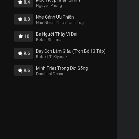
Muôn Kiếp Nhân Sinh 1
8.4
Nguyên Phong
Nhẹ Gánh Ưu Phiền
8.8
Như Nhiên Thích Tánh Tuệ
Ba Người Thầy Vĩ Đại
10
Robin Sharma
Dạy Con Làm Giàu (Trọn Bộ 13 Tập)
9.6
Robert T. Kiyosaki
Minh Triết Trong Đời Sống
9.6
Darshani Deane