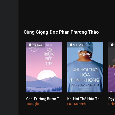
Cùng Giọng Đọc Phan Phương Thảo
4:23:20
6:11:49
Can Trường Bước Tiếp
Khi Hơi Thở Hóa Thinh Không
0
0
Tuệ Nghi
Paul Kalanithi
Robe