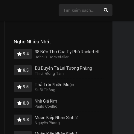
Nghe Nhiều Nhất
38 Bức Thư Của Tỷ Phú Rockefeller Gửi Cho Con Trai
9.4
John D. Rockefeller
Đủ Duyên Ta Lại Tương Phùng
9.5
Thích Đồng Tâm
Thả Trôi Phiền Muộn
9.5
Suối Thông
Nhà Giả Kim
8.8
Paulo Coelho
Muôn Kiếp Nhân Sinh 2
9.8
Nguyên Phong