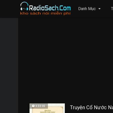
Danh Mục
T
Truyện Cổ Nước 
4:33:05