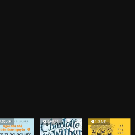
5:53:40
4:08:11
1:34:51