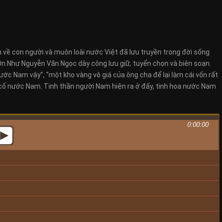
 về con người và muôn loài nước Việt đã lưu truyền trong đời sống
Ôn Như Nguyễn Văn Ngọc dày công lưu giữ, tuyển chọn và biên soạn.
ớc Nam vậy”, “một kho vàng vô giá của ông cha để lại làm cái vốn rất
 cổ nước Nam. Tinh thần người Nam hiện ra ở đấy, tinh hoa nước Nam
0:00:00