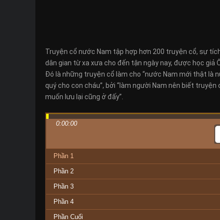
Truyện cổ nước Nam tập hợp hơn 200 truyện cổ, sự tích
dân gian từ xa xưa cho đến tận ngày nay, được học giả 
Đó là những truyện cổ làm cho “nước Nam mới thật là nư
quý cho con cháu”, bởi “làm người Nam nên biết truyện
muốn lưu lại cũng ở đấy”.
0:00:00
Phần 1
Phần 2
Phần 3
Phần 4
Phần Cuối