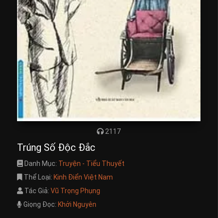
2117
Trúng Số Độc Đắc
Danh Mục:
Truyện - Tiểu Thuyết
Thể Loại:
Kinh Điển Việt Nam
Tác Giả:
Vũ Trọng Phụng
Giọng Đọc:
Khởi Nguyên