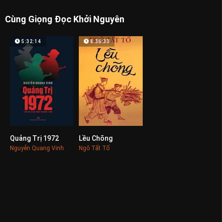
Cùng Giọng Đọc Khởi Nguyên
5:32:14
8:36:33
Quảng Trị 1972
Lều Chõng
0
0
Nguyễn Quang Vinh
Ngô Tất Tố