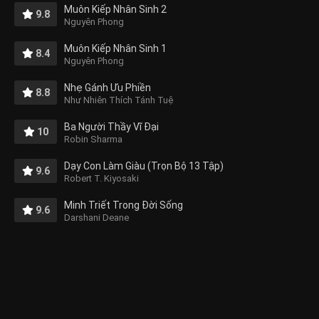
Muôn Kiếp Nhân Sinh 2
9.8
Nguyên Phong
Muôn Kiếp Nhân Sinh 1
8.4
Nguyên Phong
Nhẹ Gánh Ưu Phiền
8.8
Như Nhiên Thích Tánh Tuệ
Ba Người Thầy Vĩ Đại
10
Robin Sharma
Dạy Con Làm Giàu (Trọn Bộ 13 Tập)
9.6
Robert T. Kiyosaki
Minh Triết Trong Đời Sống
9.6
Darshani Deane