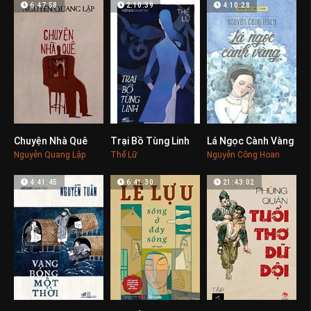
6:47:58
2:10:39
4:10:28
Chuyện Nhà Quê
Trại Bồ Tùng Linh
Lá Ngọc Cành Vàng
0
0
0
Nguyễn Quang Lập
Thế Lữ
Nguyễn Công Hoan
4:41:45
6:41:30
21:43:02