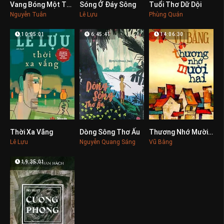
Vang Bóng Một Thời
Sóng Ở Đáy Sông
Tuổi Thơ Dữ Dội
0
0
0
Nguyễn Tuân
Lê Lựu
Phùng Quán
10:05:01
6:45:41
14:06:30
Thời Xa Vắng
Dòng Sông Thơ Ấu
Thương Nhớ Mười Hai
0
0
0
Lê Lựu
Nguyễn Quang Sáng
Vũ Bằng
19:35:01