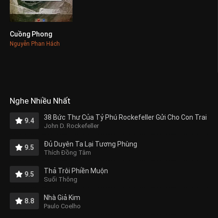
Cuồng Phong
0
Nguyễn Phan Hách
Nghe Nhiều Nhất
38 Bức Thư Của Tỷ Phú Rockefeller Gửi Cho Con Trai
9.4
John D. Rockefeller
Đủ Duyên Ta Lại Tương Phùng
9.5
Thích Đồng Tâm
Thả Trôi Phiền Muộn
9.5
Suối Thông
Nhà Giả Kim
8.8
Paulo Coelho