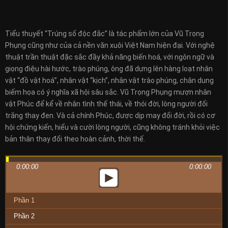
Tiểu thuyết “Trúng số độc đắc” là tác phẩm lớn của Vũ Trọng
Phụng cũng như của cả nền văn xuôi Việt Nam hiện đại. Với nghệ
thuật trần thuật đặc sắc đầy khả năng biến hoá, với ngôn ngữ và
giọng điệu hài hước, trào phúng, ông đã dựng lên hàng loạt nhân
vật “đồ vật hoá”, nhân vật “kịch”, nhân vật trào phúng, chân dung
biếm họa có ý nghĩa xã hội sâu sắc. Vũ Trọng Phụng mượn nhân
vật Phúc để kể về nhân tình thế thái, về thói đời, lòng người đổi
trắng thay đen. Và cả chính Phúc, được dịp may đổi đời, rồi có cơ
hội chứng kiến, hiểu và cười lòng người, cũng không tránh khỏi việc
bản thân thay đổi theo hoàn cảnh, thời thế.
0:00:00
0:00:00
Phần 1
Phần 2