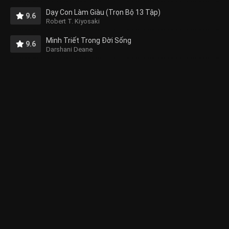
Dạy Con Làm Giàu (Trọn Bộ 13 Tập)
9.6
Robert T. Kiyosaki
Minh Triết Trong Đời Sống
9.6
Darshani Deane