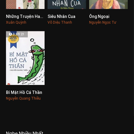
Những Truyện Hay Viết Cho Thiếu Nhi
Siêu Nhân Cua
Ông Ngoại
0
0
0
Xuân Quỳnh
Võ Diệu Thanh
Nguyễn Ngọc Tư
3:09:21
Bí Mật Hồ Cá Thần
0
Nguyễn Quang Thiều
Nghe Nhiều Nhất