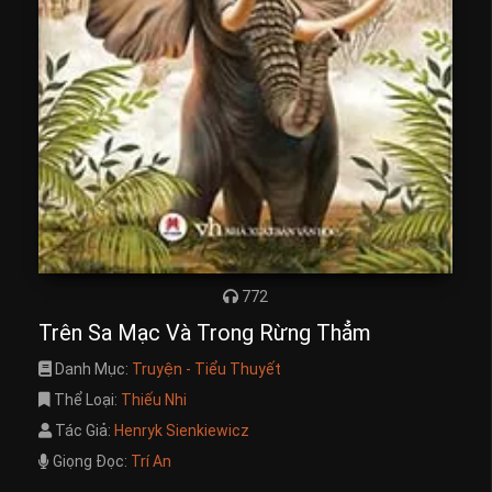
772
Trên Sa Mạc Và Trong Rừng Thẳm
Danh Mục:
Truyện - Tiểu Thuyết
Thể Loại:
Thiếu Nhi
Tác Giả:
Henryk Sienkiewicz
Giọng Đọc:
Trí An