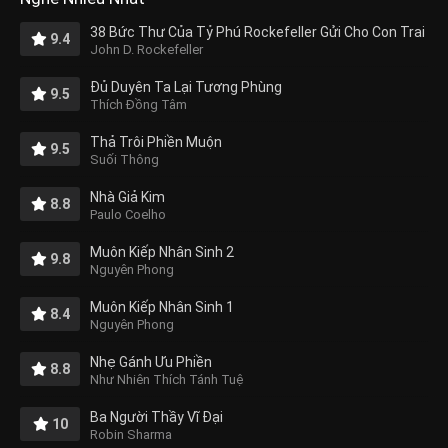
38 Bức Thư Của Tỷ Phú Rockefeller Gửi Cho Con Trai
9.4
John D. Rockefeller
Đủ Duyên Ta Lại Tương Phùng
9.5
Thích Đồng Tâm
Thả Trôi Phiền Muộn
9.5
Suối Thông
Nhà Giả Kim
8.8
Paulo Coelho
Muôn Kiếp Nhân Sinh 2
9.8
Nguyên Phong
Muôn Kiếp Nhân Sinh 1
8.4
Nguyên Phong
Nhẹ Gánh Ưu Phiền
8.8
Như Nhiên Thích Tánh Tuệ
Ba Người Thầy Vĩ Đại
10
Robin Sharma