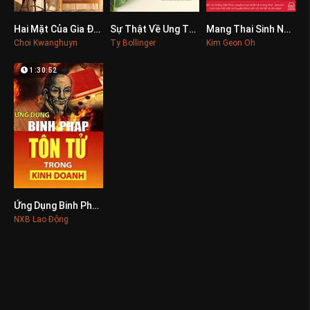
Hai Mặt Của Gia Đình
Sự Thật Về Ung Thư
Mang Thai Sinh Nở Và Nuôi Con Khỏe Mạnh
0
0
0
Choi Kwanghuyn
Ty Bollinger
Kim Geon Oh
1:30:52
Ứng Dụng Binh Pháp Tôn Tử Trong Kinh Doanh
0
NXB Lao Động