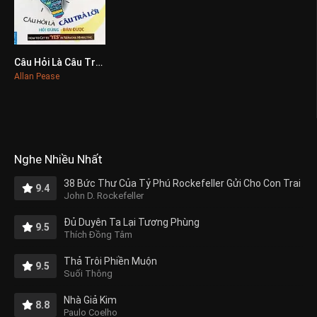
Câu Hỏi Là Câu Trả Lời
0
Allan Pease
Nghe Nhiều Nhất
38 Bức Thư Của Tỷ Phú Rockefeller Gửi Cho Con Trai
9.4
John D. Rockefeller
Đủ Duyên Ta Lại Tương Phùng
9.5
Thích Đồng Tâm
Thả Trôi Phiền Muộn
9.5
Suối Thông
Nhà Giả Kim
8.8
Paulo Coelho