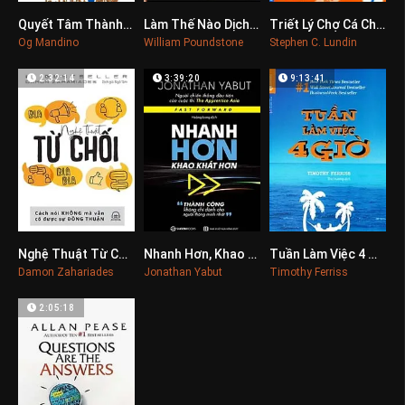
Quyết Tâm Thành Công Sẽ Tới
Làm Thế Nào Dịch Chuyển Được Núi Phú Sĩ ?
Triết Lý Chợ Cá Cho Cuộc Sống 1
0
0
0
Og Mandino
William Poundstone
Stephen C. Lundin
2:32:14
3:39:20
9:13:41
Nghệ Thuật Từ Chối
Nhanh Hơn, Khao Khát Hơn
Tuần Làm Việc 4 Giờ
0
0
0
Damon Zahariades
Jonathan Yabut
Timothy Ferriss
2:05:18