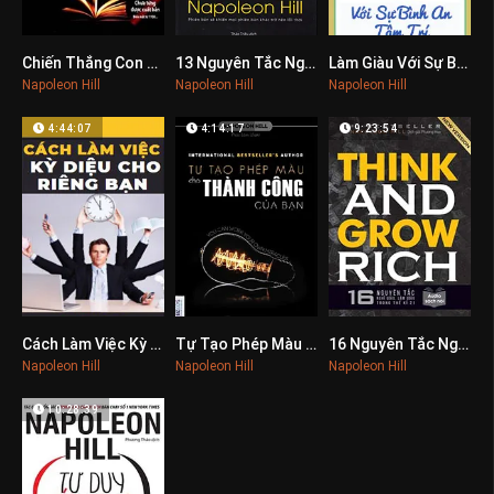
Chiến Thắng Con Quỷ Trong Bạn
13 Nguyên Tắc Nghĩ Giàu Làm Giàu
Làm Giàu Với Sự Bình An Tâm Trí
0
0
0
Napoleon Hill
Napoleon Hill
Napoleon Hill
4:44:07
4:14:17
9:23:54
Cách Làm Việc Kỳ Diệu Cho Riêng Bạn
Tự Tạo Phép Màu Cho Thành Công Của Bạn
16 Nguyên Tắc Nghĩ Giàu, Làm Giàu Trong Thế Kỉ 21
0
0
0
Napoleon Hill
Napoleon Hill
Napoleon Hill
10:28:39