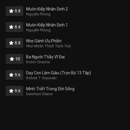
Muôn Kiếp Nhân Sinh 2
9.8
Nguyên Phong
Muôn Kiếp Nhân Sinh 1
8.4
Nguyên Phong
Nhẹ Gánh Ưu Phiền
8.8
Như Nhiên Thích Tánh Tuệ
Ba Người Thầy Vĩ Đại
10
Robin Sharma
Dạy Con Làm Giàu (Trọn Bộ 13 Tập)
9.6
Robert T. Kiyosaki
Minh Triết Trong Đời Sống
9.6
Darshani Deane