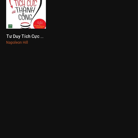
Tư Duy Tích Cực Để Thành Công
0
Napoleon Hill