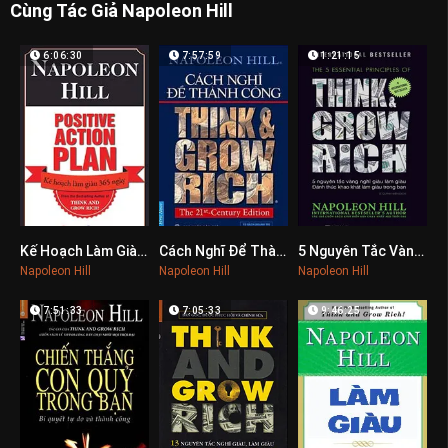
Cùng Tác Giả Napoleon Hill
6:06:30
7:57:59
1:21:15
Kế Hoạch Làm Giàu 365 Ngày
Cách Nghĩ Để Thành Công
5 Nguyên Tắc Vàng Nghĩ Giàu Làm Giàu
0
0
0
Napoleon Hill
Napoleon Hill
Napoleon Hill
7:51:33
7:05:33
9:46:25