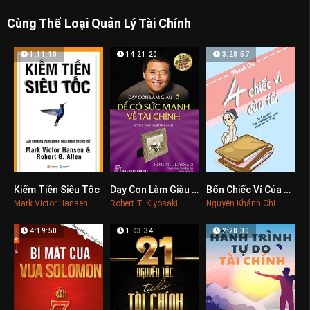
Cùng Thể Loại Quản Lý Tài Chính
1:11:10
14:21:20
3:28:57
Kiếm Tiền Siêu Tốc
Dạy Con Làm Giàu 5: Để Có Sức Mạnh Về Tài Chính
Bốn Chiếc Ví Của Tôi
0
0
0
Mark Victor Hansen
Robert T. Kiyosaki
Nguyễn Khánh Chi
4:19:50
1:03:34
2:28:30