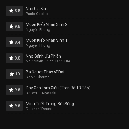
Nhà Giả Kim
8.8
Paulo Coelho
Muôn Kiếp Nhân Sinh 2
9.8
Nguyên Phong
Muôn Kiếp Nhân Sinh 1
8.4
Nguyên Phong
Nhẹ Gánh Ưu Phiền
8.8
Như Nhiên Thích Tánh Tuệ
Ba Người Thầy Vĩ Đại
10
Robin Sharma
Dạy Con Làm Giàu (Trọn Bộ 13 Tập)
9.6
Robert T. Kiyosaki
Minh Triết Trong Đời Sống
9.6
Darshani Deane