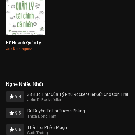
Kế Hoạch Quản Lý Tài Chính Cá Nhân
0
Joe Dominguez
Nghe Nhiều Nhất
38 Bức Thư Của Tỷ Phú Rockefeller Gửi Cho Con Trai
9.4
John D. Rockefeller
Đủ Duyên Ta Lại Tương Phùng
9.5
Thích Đồng Tâm
Thả Trôi Phiền Muộn
9.5
Suối Thông