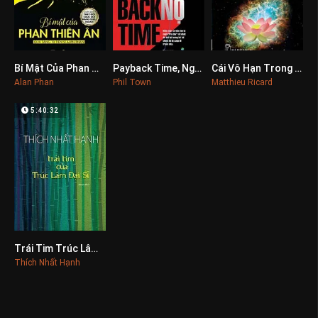
Bí Mật Của Phan Thiên Ân
Payback Time, Ngày Đòi Nợ
Cái Vô Hạn Trong Lòng Bàn Tay
0
0
0
Alan Phan
Phil Town
Matthieu Ricard
5:40:32
Trái Tim Trúc Lâm Đại Sĩ
0
Thích Nhất Hạnh