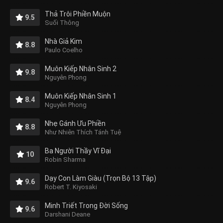
Thả Trôi Phiền Muộn
9.5
Suối Thông
Nhà Giả Kim
8.8
Paulo Coelho
Muôn Kiếp Nhân Sinh 2
9.8
Nguyên Phong
Muôn Kiếp Nhân Sinh 1
8.4
Nguyên Phong
Nhẹ Gánh Ưu Phiền
8.8
Như Nhiên Thích Tánh Tuệ
Ba Người Thầy Vĩ Đại
10
Robin Sharma
Dạy Con Làm Giàu (Trọn Bộ 13 Tập)
9.6
Robert T. Kiyosaki
Minh Triết Trong Đời Sống
9.6
Darshani Deane