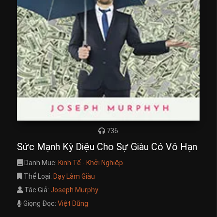
736
Sức Mạnh Kỳ Diệu Cho Sự Giàu Có Vô Hạn
Danh Mục:
Kinh Tế - Khởi Nghiệp
Thể Loại:
Dạy Làm Giàu
Tác Giả:
Joseph Murphy
Giọng Đọc:
Việt Dũng