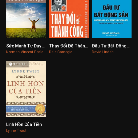
Sức Mạnh Tư Duy Tích Cực
Thay Đổi Để Thành Công
Đầu Tư Bất Động Sản
0
0
0
Norman Vincent Peale
Dale Carnegie
David Lindahl
9:19:18
Linh Hồn Của Tiền
0
Lynne Twist