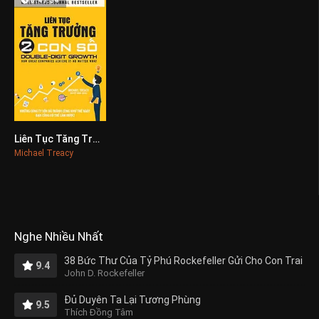
8:47:34
Liên Tục Tăng Trưởng 2 Con Số
0
Michael Treacy
Nghe Nhiều Nhất
38 Bức Thư Của Tỷ Phú Rockefeller Gửi Cho Con Trai
9.4
John D. Rockefeller
Đủ Duyên Ta Lại Tương Phùng
9.5
Thích Đồng Tâm