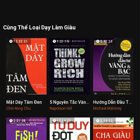
Cùng Thể Loại Dạy Làm Giàu
12:03:21
1:21:15
5:42:20
Mặt Dày Tâm Đen
5 Nguyên Tắc Vàng Nghĩ Giàu Làm Giàu
Hướng Dẫn Đầu Tư Vàng & Bạc
0
0
0
Chin-Ning Chu
Napoleon Hill
Michael Maloney
2:31:08
12:14:21
5:24:22