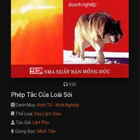
930
Phép Tắc Của Loài Sói
Danh Mục:
Kinh Tế - Khởi Nghiệp
Thể Loại:
Dạy Làm Giàu
Tác Giả:
Liệt Phu
Giọng Đọc:
Minh Tân