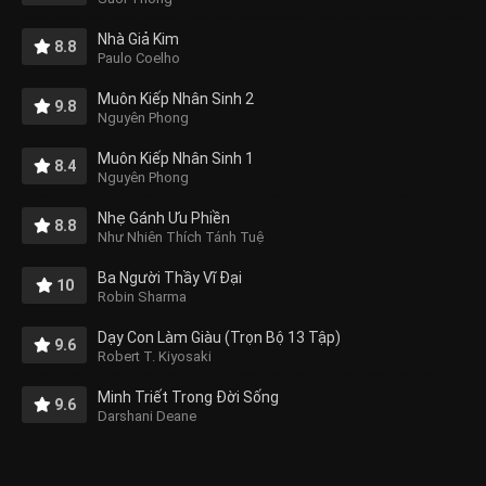
Nhà Giả Kim
8.8
Paulo Coelho
Muôn Kiếp Nhân Sinh 2
9.8
Nguyên Phong
Muôn Kiếp Nhân Sinh 1
8.4
Nguyên Phong
Nhẹ Gánh Ưu Phiền
8.8
Như Nhiên Thích Tánh Tuệ
Ba Người Thầy Vĩ Đại
10
Robin Sharma
Dạy Con Làm Giàu (Trọn Bộ 13 Tập)
9.6
Robert T. Kiyosaki
Minh Triết Trong Đời Sống
9.6
Darshani Deane