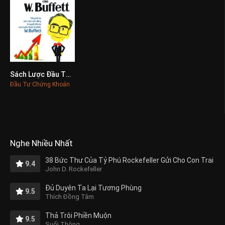
Sách Lược Đầu Tư Của Warren Buffett
0
Đầu Tư Chứng Khoán
Nghe Nhiều Nhất
38 Bức Thư Của Tỷ Phú Rockefeller Gửi Cho Con Trai
9.4
John D. Rockefeller
Đủ Duyên Ta Lại Tương Phùng
9.5
Thích Đồng Tâm
Thả Trôi Phiền Muộn
9.5
Suối Thông