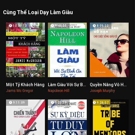
Cùng Thể Loại Dạy Làm Giàu
10:30:13
9:46:25
8:09:22
Một Tỷ Khách Hàng
Làm Giàu Với Sự Bình An Tâm Trí
Quyền Năng Vô Hạn Cho Cuộc Sống Giàu Có
0
0
0
Jams Mc Gregor
Napoleon Hill
Joseph Murphy
9:11:09
8:21:58
9:26:07