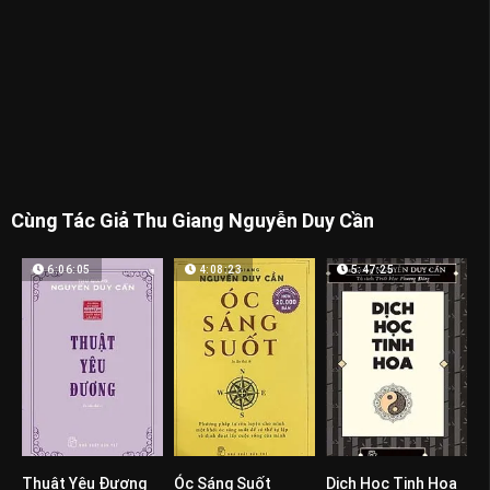
Cùng Tác Giả Thu Giang Nguyễn Duy Cần
6:06:05
4:08:23
5:47:25
Thuật Yêu Đương
Óc Sáng Suốt
Dịch Học Tinh Hoa
0
0
0