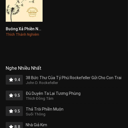
Buông Xả Phiền Não
0
Thích Thánh Nghiêm
Nghe Nhiều Nhất
38 Bức Thư Của Tỷ Phú Rockefeller Gửi Cho Con Trai
9.4
John D. Rockefeller
Đủ Duyên Ta Lại Tương Phùng
9.5
Thích Đồng Tâm
Thả Trôi Phiền Muộn
9.5
Suối Thông
Nhà Giả Kim
8.8