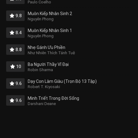
Paulo Coelho
Muôn Kiếp Nhân Sinh 2
9.8
Nguyên Phong
Muôn Kiếp Nhân Sinh 1
8.4
Nguyên Phong
Nhẹ Gánh Ưu Phiền
8.8
Như Nhiên Thích Tánh Tuệ
Ba Người Thầy Vĩ Đại
10
Robin Sharma
Dạy Con Làm Giàu (Trọn Bộ 13 Tập)
9.6
Robert T. Kiyosaki
Minh Triết Trong Đời Sống
9.6
Darshani Deane