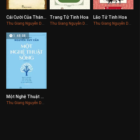
Cái Cười Của Thánh Nhân
Trang Tử Tinh Hoa
Lão Tử Tinh Hoa
0
0
0
Thu Giang Nguyễn Duy Cần
Thu Giang Nguyễn Duy Cần
Thu Giang Nguyễn Duy Cần
1:48:08
Một Nghệ Thuật Sống
0
Thu Giang Nguyễn Duy Cần