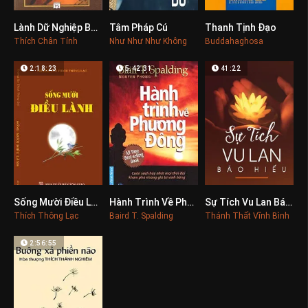
Lành Dữ Nghiệp Báo
Tâm Pháp Cú
Thanh Tịnh Đạo
0
0
0
Thích Chân Tính
Như Như Như Không
Buddahaghosa
2:18:23
5:42:31
41:22
Sống Mười Điều Lành
Hành Trình Về Phương Đông
Sự Tích Vu Lan Báo Hiếu
0
0
0
Thích Thông Lạc
Baird T. Spalding
Thánh Thất Vĩnh Bình
2:56:55