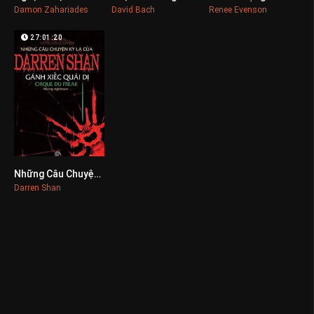
Damon Zahariades
David Bach
Renee Evenson
27:01:20
Những Câu Chuyện Kỳ Lạ Của Darren Shan
0
Darren Shan