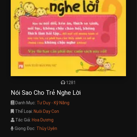
1281
Nói Sao Cho Trẻ Nghe Lời
Danh Mục:
Tư Duy - Kỹ Năng
Thể Loại:
Nuôi Dạy Con
Tác Giả:
Hoa Dương
Giọng Đọc:
Thùy Uyên