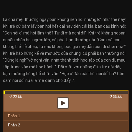
Là cha mẹ, thường ngày bạn không nên nói những lời như thế này:
Khi trẻ cứ bám lấy bạn hỏi hết cái này đến cái kia, bạn cáu kỉnh nói:
“Con hỏi gì mà hỏi lắm thế? Tự đi mà nghĩ đi!”. Khi trẻ không ngoan
ngoãn chào hỏi người lớn, có phải bạn thường nói: “Con mà còn
không biết lễ phép, từ sau không bao giờ mẹ dẫn con đi chơi nữa!”.
Khi trẻ hào hứng kể về mơ ước của chúng, có phải bạn thường nói:
“Đúng là nghĩ vớ nghĩ vẩn, nhìn thành tích học tập của con đi, mau
tập trung vào mà học hành!”. Đối mặt với những đứa trẻ nói dối,
bạn thường hùng hổ chất vấn: “Học ở đâu cái thói nói dối hả? Còn
dám nói dối nữa là mẹ đánh cho đấy…”.
0:00:00
0:00:00
Phần 1
Phần 2