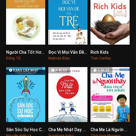
Người Cha Tốt Hơn Là Người Thầy Tốt
Đọc Vị Mọi Vấn Đề Của Trẻ
Rich Kids
0
0
0
Đông Tử
Melinda Blau
Tom Cordey
ĐANG CẬP NHẬT
4:40:59
7:40:28
Săn Sóc Sự Học Của Các Con
Cha Mẹ Nhật Dạy Con Tự Lập
Cha Mẹ Là Người Thầy Đầu Tiên Tốt Nhất
0
0
0
Nguyễn Hiến Lê
Sugahara Yuko
Thôi Hoa Phương