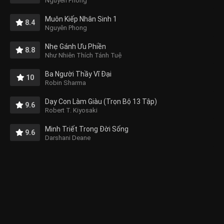
Nguyên Phong
Muôn Kiếp Nhân Sinh 1
8.4
Nguyên Phong
Nhẹ Gánh Ưu Phiền
8.8
Như Nhiên Thích Tánh Tuệ
Ba Người Thầy Vĩ Đại
10
Robin Sharma
Dạy Con Làm Giàu (Trọn Bộ 13 Tập)
9.6
Robert T. Kiyosaki
Minh Triết Trong Đời Sống
9.6
Darshani Deane