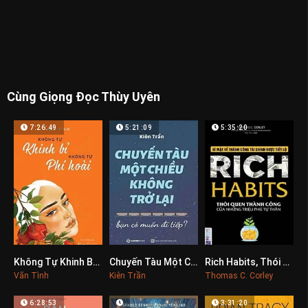
Cùng Giọng Đọc Thùy Uyên
7:26:49
5:21:09
5:35:20
Không Tự Khinh Bỉ, Không Tự Phí Hoài
Chuyến Tàu Một Chiều Không Trở Lại
Rich Habits, Thói Quen Thành Công Của Những Triệu Phú Tự Thân
0
0
0
Vãn Tình
Kiên Trần
Thomas C. Corley
6:28:53
3:31:20