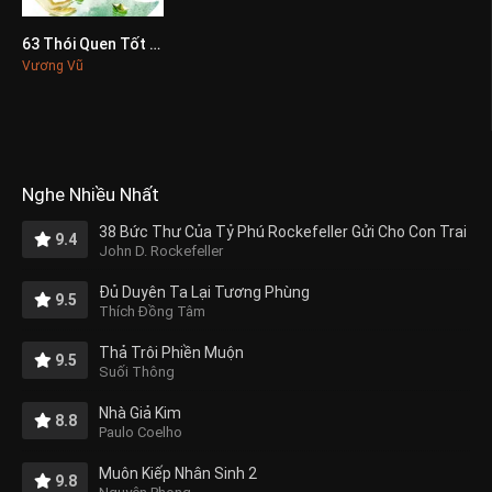
63 Thói Quen Tốt Giúp Trẻ Trưởng Thành
0
Vương Vũ
Nghe Nhiều Nhất
38 Bức Thư Của Tỷ Phú Rockefeller Gửi Cho Con Trai
9.4
John D. Rockefeller
Đủ Duyên Ta Lại Tương Phùng
9.5
Thích Đồng Tâm
Thả Trôi Phiền Muộn
9.5
Suối Thông
Nhà Giả Kim
8.8
Paulo Coelho
Muôn Kiếp Nhân Sinh 2
9.8