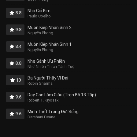
Nhà Giả Kim
8.8
Paulo Coelho
Muôn Kiếp Nhân Sinh 2
9.8
Nguyên Phong
Muôn Kiếp Nhân Sinh 1
8.4
Nguyên Phong
Nhẹ Gánh Ưu Phiền
8.8
Như Nhiên Thích Tánh Tuệ
Ba Người Thầy Vĩ Đại
10
Robin Sharma
Dạy Con Làm Giàu (Trọn Bộ 13 Tập)
9.6
Robert T. Kiyosaki
Minh Triết Trong Đời Sống
9.6
Darshani Deane