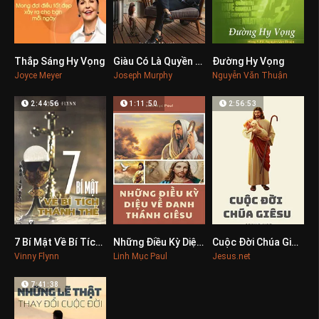
Thắp Sáng Hy Vọng
Giàu Có Là Quyền Của Bạn
Đường Hy Vọng
0
0
0
Joyce Meyer
Joseph Murphy
Nguyễn Văn Thuận
2:44:56
1:11:50
2:56:53
7 Bí Mật Về Bí Tích Thánh Thể
Những Điều Kỳ Diệu Về Danh Thánh Giêsu
Cuộc Đời Chúa Giêsu
0
0
0
Vinny Flynn
Linh Mục Paul
Jesus.net
7:41:38