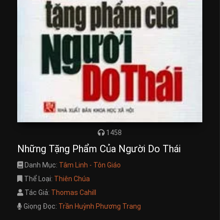
1458
Những Tặng Phẩm Của Người Do Thái
Danh Mục:
Tâm Linh - Tôn Giáo
Thể Loại:
Thiên Chúa
Tác Giả:
Thomas Cahill
Giọng Đọc:
Trần Huỳnh Phương Trang