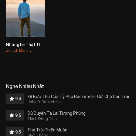
Những Lẽ Thật Thay Đổi Cuộc Đời
0
Joseph Murphy
Nghe Nhiều Nhất
38 Bức Thư Của Tỷ Phú Rockefeller Gửi Cho Con Trai
9.4
John D. Rockefeller
Đủ Duyên Ta Lại Tương Phùng
9.5
Thích Đồng Tâm
Thả Trôi Phiền Muộn
9.5
Suối Thông