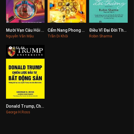
Mười Vạn Câu Hỏi Vì Sao - Cơ Thể Người
Cẩm Nang Phong Thủy Nhà Ở
Điều Vĩ Đại Đời Thường
0
0
0
Nguyễn Văn Mậu
Trần Di Khôi
Robin Sharma
7:51:56
Donald Trump, Chiến Lược Đầu Tư Bất Động Sản
0
George H.Ross