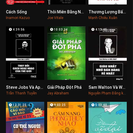
Cách Sống
Thôi Miên Bằng Ngôn Từ
Thương Lượng Bất Kỳ Ai
0
0
0
Inamori Kazuo
Joe Vitale
Mạnh Chiêu Xuân
4:39:56
10:03:24
4:13:45
Steve Jobs Và Apple, Thay Đổi Cách Nghe Nhạc Của Thế Giới
Giải Pháp Đột Phá
Sam Walton Và Walmart, Giàu Nhất Nhờ Bán Hàng Rẻ Nhất
0
0
0
Trần Thanh Tuyền
Jay Abraham
Nguyễn Phạm Đăng khoa
12:31:25
9:03:25
5:03:40