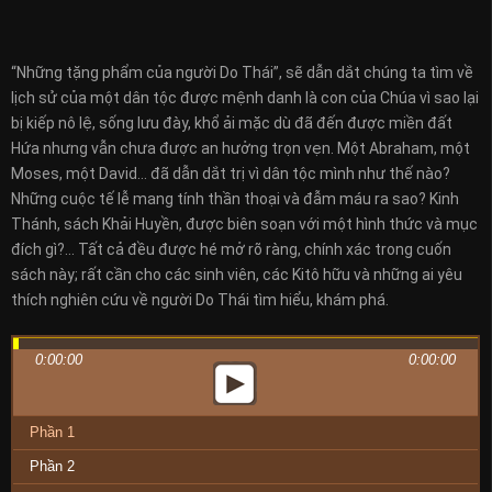
“Những tặng phẩm của người Do Thái”, sẽ dẫn dắt chúng ta tìm về
lịch sử của một dân tộc được mệnh danh là con của Chúa vì sao lại
bị kiếp nô lệ, sống lưu đày, khổ ải mặc dù đã đến được miền đất
Hứa nhưng vẫn chưa được an hưởng trọn vẹn. Một Abraham, một
Moses, một David… đã dẫn dắt trị vì dân tộc mình như thế nào?
Những cuộc tế lễ mang tính thần thoại và đẫm máu ra sao? Kinh
Thánh, sách Khải Huyền, được biên soạn với một hình thức và mục
đích gì?… Tất cả đều được hé mở rõ ràng, chính xác trong cuốn
sách này; rất cần cho các sinh viên, các Kitô hữu và những ai yêu
thích nghiên cứu về người Do Thái tìm hiểu, khám phá.
0:00:00
0:00:00
Phần 1
Phần 2