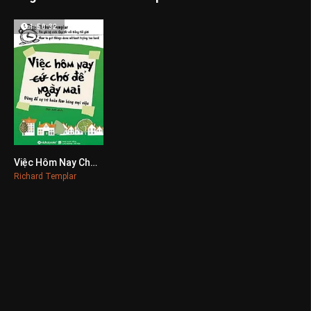
1:50:32
Việc Hôm Nay Chớ Để Ngày Mai
0
Richard Templar