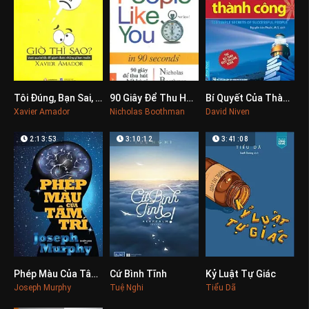
Tôi Đúng, Bạn Sai, Giờ Thì Sao?
90 Giây Để Thu Hút Bất Kỳ Ai
Bí Quyết Của Thành Công
0
0
0
Xavier Amador
Nicholas Boothman
David Niven
2:13:53
3:10:12
3:41:08
Phép Màu Của Tâm Trí
Cứ Bình Tĩnh
Kỷ Luật Tự Giác
0
0
0
Joseph Murphy
Tuệ Nghi
Tiểu Dã