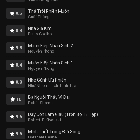
Thả Trôi Phiền Muộn
9.5
Suối Thông
Nhà Giả Kim
8.8
Paulo Coelho
Muôn Kiếp Nhân Sinh 2
9.8
Nguyên Phong
Muôn Kiếp Nhân Sinh 1
8.4
Nguyên Phong
Nhẹ Gánh Ưu Phiền
8.8
Như Nhiên Thích Tánh Tuệ
Ba Người Thầy Vĩ Đại
10
Robin Sharma
Dạy Con Làm Giàu (Trọn Bộ 13 Tập)
9.6
Robert T. Kiyosaki
Minh Triết Trong Đời Sống
9.6
Darshani Deane