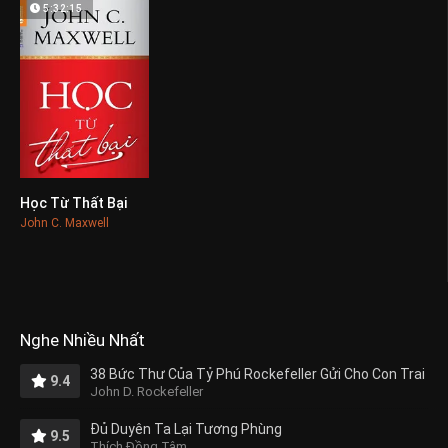
5:32:15
Học Từ Thất Bại
0
John C. Maxwell
Nghe Nhiều Nhất
38 Bức Thư Của Tỷ Phú Rockefeller Gửi Cho Con Trai
9.4
John D. Rockefeller
Đủ Duyên Ta Lại Tương Phùng
9.5
Thích Đồng Tâm