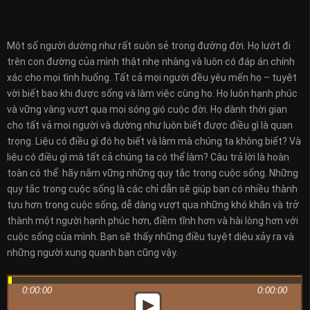
Một số người dường như rất suôn sẻ trong đường đời. Họ lướt đi
trên con đường của mình thật nhẹ nhàng và luôn có đáp án chính
xác cho mọi tình huống. Tất cả mọi người đều yêu mến họ – tuyệt
vời biết bao khi được sống và làm việc cùng họ. Họ luôn hạnh phúc
và vững vàng vượt qua mọi sóng gió cuộc đời. Họ dành thời gian
cho tất vả mọi người và dường như luôn biết được điều gì là quan
trọng. Liệu có điều gì đó họ biết và làm mà chúng ta không biết? Và
liệu có điều gì mà tất cả chúng ta có thể làm? Câu trả lời là hoàn
toàn có thể: hãy nắm vững những quy tắc trong cuộc sống. Những
quy tắc trong cuộc sống là các chỉ dẫn sẽ giúp bạn có nhiều thành
tựu hơn trong cuộc sống, dễ dàng vượt qua những khó khăn và trở
thành một người hạnh phúc hơn, điềm tĩnh hơn và hài lòng hơn với
cuộc sống của mình. Bạn sẽ thấy những điều tuyệt diệu xảy ra và
những người xung quanh bạn cũng vậy.
0:00:00
0:00:00