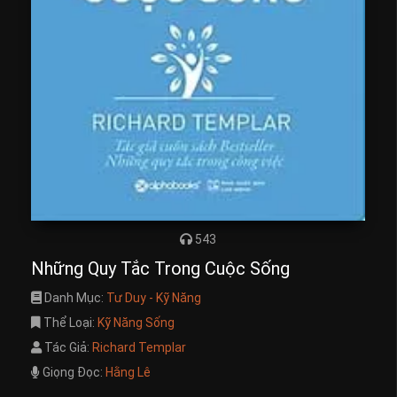
543
Những Quy Tắc Trong Cuộc Sống
Danh Mục:
Tư Duy - Kỹ Năng
Thể Loại:
Kỹ Năng Sống
Tác Giả:
Richard Templar
Giọng Đọc:
Hằng Lê