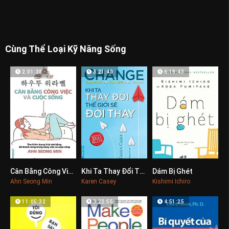
Cùng Thể Loại Kỹ Năng Sống
2:01:38
3:21:40
6:19:43
Cân Bằng Công Việc Và Cuộc Sống
Khi Ta Thay Đổi Thế Giới Sẽ Đổi Thay
Dám Bị Ghét
0
0
0
Ahn Seong Min
Karen Casey
Kishimi Ichiro
11:05:32
3:22:55
4:51:25