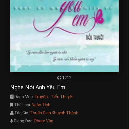
1212
Nghe Nói Anh Yêu Em
Danh Mục:
Truyện - Tiểu Thuyết
Thể Loại:
Ngôn Tình
Tác Giả:
Thuấn Gian Khuynh Thành
Giọng Đọc:
Phạm Vân