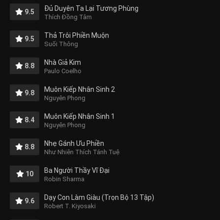
Đủ Duyên Ta Lại Tương Phùng
9.5
Thích Đồng Tâm
Thả Trôi Phiền Muộn
9.5
Suối Thông
Nhà Giả Kim
8.8
Paulo Coelho
Muôn Kiếp Nhân Sinh 2
9.8
Nguyên Phong
Muôn Kiếp Nhân Sinh 1
8.4
Nguyên Phong
Nhẹ Gánh Ưu Phiền
8.8
Như Nhiên Thích Tánh Tuệ
Ba Người Thầy Vĩ Đại
10
Robin Sharma
Dạy Con Làm Giàu (Trọn Bộ 13 Tập)
9.6
Robert T. Kiyosaki