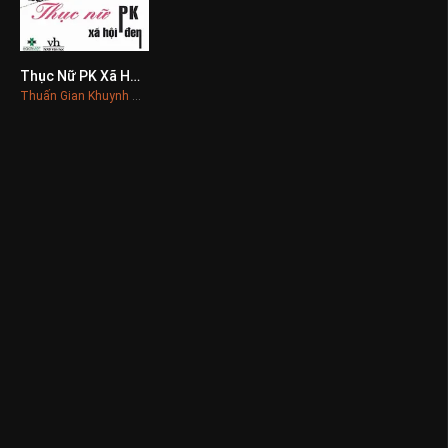
Thục Nữ PK Xã Hội Đen
0
Thuấn Gian Khuynh Thành