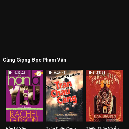
Cùng Giọng Đọc Phạm Vân
10:33:21
10:29:45
21:55:08
Hẳn Là Yêu
Trân Châu Cảng
Thiên Thần Và Ác Quỷ